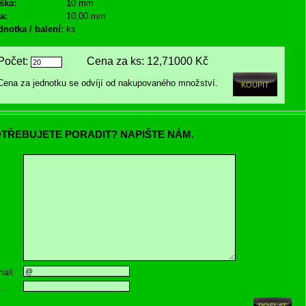
ška:
10 mm
a:
10,00 mm
dnotka / balení:
ks
Počet:
Cena za ks:
12,71000 Kč
Cena za jednotku se odvíjí od nakupovaného množství.
TŘEBUJETE PORADIT? NAPIŠTE NÁM.
ail:
.: