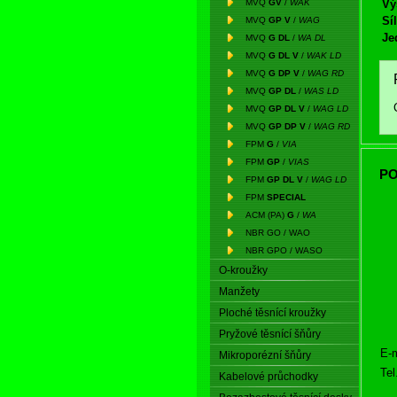
MVQ
GV
/
WAK
Vý
Síl
MVQ
GP V
/
WAG
Je
MVQ
G DL
/
WA DL
MVQ
G DL V
/
WAK LD
MVQ
G DP V
/
WAG RD
MVQ
GP DL
/
WAS LD
MVQ
GP DL V
/
WAG LD
MVQ
GP DP V
/
WAG RD
FPM
G
/
VIA
FPM
GP
/
VIAS
PO
FPM
GP DL V
/
WAG LD
FPM
SPECIAL
ACM (PA)
G
/
WA
NBR GO / WAO
NBR GPO / WASO
O-kroužky
Manžety
Ploché těsnící kroužky
Pryžové těsnící šňůry
E-m
Mikroporézní šňůry
Tel
Kabelové průchodky