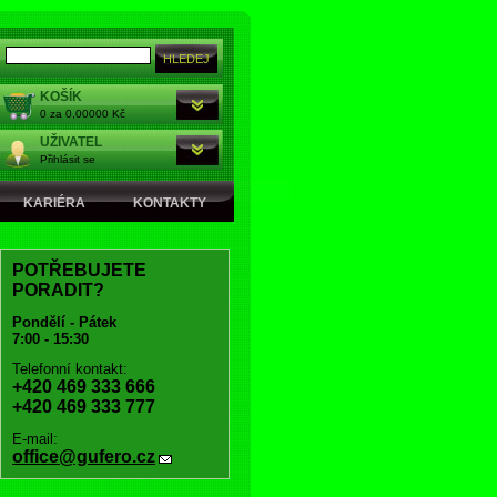
KOŠÍK
0 za 0,00000 Kč
UŽIVATEL
Přihlásit se
KARIÉRA
KONTAKTY
POTŘEBUJETE
PORADIT?
Pondělí - Pátek
7:00 - 15:30
Telefonní kontakt:
+420 469 333 666
+420 469 333 777
E-mail:
office@gufero.cz