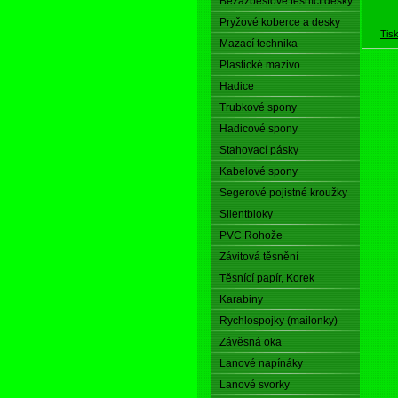
Bezazbestové těsnící desky
Pryžové koberce a desky
Tis
Mazací technika
Plastické mazivo
Hadice
Trubkové spony
Hadicové spony
Stahovací pásky
Kabelové spony
Segerové pojistné kroužky
Silentbloky
PVC Rohože
Závitová těsnění
Těsnící papír, Korek
Karabiny
Rychlospojky (mailonky)
Závěsná oka
Lanové napínáky
Lanové svorky