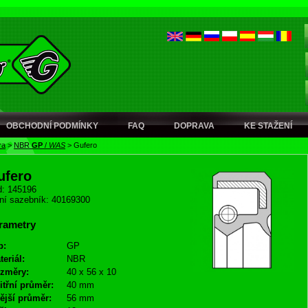
OBCHODNÍ PODMÍNKY
FAQ
DOPRAVA
KE STAŽENÍ
ra
>
NBR
GP
/
WAS
>
Gufero
ufero
: 145196
ní sazebník: 40169300
rametry
p:
GP
teriál:
NBR
změry:
40 x 56 x 10
itřní průměr:
40 mm
ější průměr:
56 mm