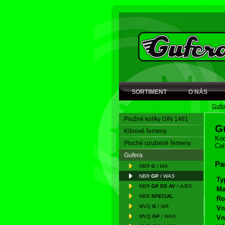
SORTIMENT
O NÁS
Gufe
Pružné kolíky DIN 1481
G
Klínové řemeny
Kód
Ploché ozubené řemeny
Cel
Gufera
Pa
NBR
G
/
WA
NBR
GP
/
WAS
Ty
NBR
GP DS AV
/
A/BS
Ma
NBR
SPECIAL
Ro
MVQ
G
/
WA
Vn
MVQ
GP
/
WAS
Vn