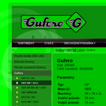
SORTIMENT
O NÁS
OBCHODNÍ PODMÍNKY
Gufera
>
NBR
GP
/
WAS
>
Gufero
Pružné kolíky DIN 1481
Gufero
Klínové řemeny
Kód: 145165
Ploché ozubené řemeny
Celní sazebník: 40169300
Gufera
Parametry
NBR
G
/
WA
NBR
GP
/
WAS
Typ:
GP
NBR
GP DS AV
/
A/BS
Materiál:
NBR
NBR
SPECIAL
Rozměry:
38 x 74 x 11
MVQ
G
/
WA
Vnitřní průměr:
38 mm
MVQ
GP
/
WAS
Vnější průměr:
74 mm