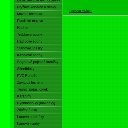
Bezazbestové těsnící desky
Pryžové koberce a desky
Tisknout stránku
Mazací technika
Plastické mazivo
Hadice
Trubkové spony
Hadicové spony
Stahovací pásky
Kabelové spony
Segerové pojistné kroužky
Silentbloky
PVC Rohože
Závitová těsnění
Těsnící papír, Korek
Karabiny
Rychlospojky (mailonky)
Závěsná oka
Lanové napínáky
Lanové svorky