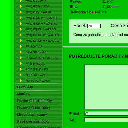
MVQ
GV
/
WAK
Výška:
11 mm
Síla:
11,00 mm
MVQ
GP V
/
WAG
Jednotka / balení:
ks
MVQ
G DL
/
WA DL
MVQ
G DL V
/
WAK LD
MVQ
G DP V
/
WAG RD
Počet:
Cena za 
MVQ
GP DL
/
WAS LD
Cena za jednotku se odvíjí od 
MVQ
GP DL V
/
WAG LD
MVQ
GP DP V
/
WAG RD
FPM
G
/
VIA
FPM
GP
/
VIAS
POTŘEBUJETE PORADIT? N
FPM
GP DL V
/
WAG LD
FPM
SPECIAL
ACM (PA)
G
/
WA
NBR GO / WAO
NBR GPO / WASO
O-kroužky
Manžety
Ploché těsnící kroužky
Pryžové těsnící šňůry
E-mail:
Mikroporézní šňůry
Tel.:
Kabelové průchodky