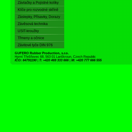
Závlačky a Pojistné kolíky
Klíče pro rozvodné skříně
Záslepky, Přísavky, Dorazy
Závěsová technika
USIT-kroužky
Třmeny a očnice
Závitové tyče DIN 976
GUFERO Rubber Production, s.r.o.
Horní Třešňovec 68, 563 01 Lanškroun, Czech Republic
IČO: 64791190
|
T: +420 469 333 666
|
M: +420 777 666 555