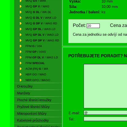
MVQ
GV
/
WAK
Výška:
10 mm
Síla:
10,00 mm
MVQ
GP V
/
WAG
Jednotka / balení:
ks
MVQ
G DL
/
WA DL
MVQ
G DL V
/
WAK LD
MVQ
G DP V
/
WAG RD
Počet:
Cena za 
MVQ
GP DL
/
WAS LD
Cena za jednotku se odvíjí od 
MVQ
GP DL V
/
WAG LD
MVQ
GP DP V
/
WAG RD
FPM
G
/
VIA
FPM
GP
/
VIAS
POTŘEBUJETE PORADIT? N
FPM
GP DL V
/
WAG LD
FPM
SPECIAL
ACM (PA)
G
/
WA
NBR GO / WAO
NBR GPO / WASO
O-kroužky
Manžety
Ploché těsnící kroužky
Pryžové těsnící šňůry
E-mail:
Mikroporézní šňůry
Tel.:
Kabelové průchodky