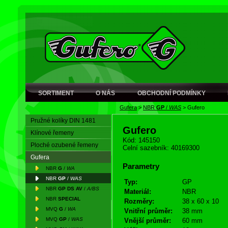
SORTIMENT
O NÁS
OBCHODNÍ PODMÍNKY
Gufera
>
NBR
GP
/
WAS
>
Gufero
Pružné kolíky DIN 1481
Gufero
Klínové řemeny
Kód: 145150
Ploché ozubené řemeny
Celní sazebník: 40169300
Gufera
Parametry
NBR
G
/
WA
NBR
GP
/
WAS
Typ:
GP
NBR
GP DS AV
/
A/BS
Materiál:
NBR
NBR
SPECIAL
Rozměry:
38 x 60 x 10
MVQ
G
/
WA
Vnitřní průměr:
38 mm
MVQ
GP
/
WAS
Vnější průměr:
60 mm