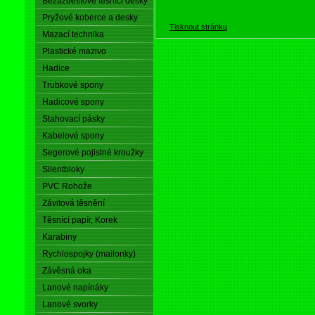
Bezazbestové těsnící desky
Pryžové koberce a desky
Tisknout stránku
Mazací technika
Plastické mazivo
Hadice
Trubkové spony
Hadicové spony
Stahovací pásky
Kabelové spony
Segerové pojistné kroužky
Silentbloky
PVC Rohože
Závitová těsnění
Těsnící papír, Korek
Karabiny
Rychlospojky (mailonky)
Závěsná oka
Lanové napínáky
Lanové svorky