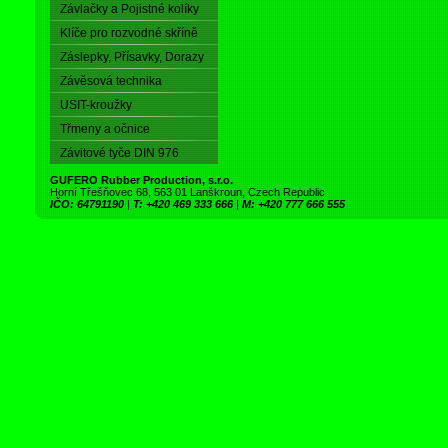
Závlačky a Pojistné kolíky
Klíče pro rozvodné skříně
Záslepky, Přísavky, Dorazy
Závěsová technika
USIT-kroužky
Třmeny a očnice
Závitové tyče DIN 976
GUFERO Rubber Production, s.r.o.
Horní Třešňovec 68, 563 01 Lanškroun, Czech Republic
IČO: 64791190
|
T: +420 469 333 666
|
M: +420 777 666 555