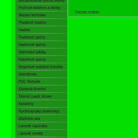
Bezazbestové těsnící desky
Pryžové koberce a desky
Tisknout stránku
Mazací technika
Plastické mazivo
Hadice
Trubkové spony
Hadicové spony
Stahovací pásky
Kabelové spony
Segerové pojistné kroužky
Silentbloky
PVC Rohože
Závitová těsnění
Těsnící papír, Korek
Karabiny
Rychlospojky (mailonky)
Závěsná oka
Lanové napínáky
Lanové svorky