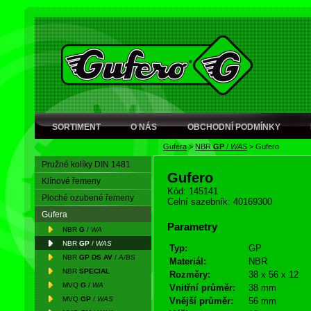
SORTIMENT
O NÁS
OBCHODNÍ PODMÍNKY
Gufera
>
NBR
GP
/
WAS
>
Gufero
Pružné kolíky DIN 1481
Gufero
Klínové řemeny
Kód: 145141
Ploché ozubené řemeny
Celní sazebník: 40169300
Gufera
Parametry
NBR
G
/
WA
NBR
GP
/
WAS
Typ:
GP
NBR
GP DS AV
/
A/BS
Materiál:
NBR
NBR
SPECIAL
Rozměry:
38 x 56 x 12
MVQ
G
/
WA
Vnitřní průměr:
38 mm
MVQ
GP
/
WAS
Vnější průměr:
56 mm