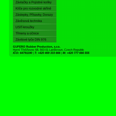
Závlačky a Pojistné kolíky
Klíče pro rozvodné skříně
Záslepky, Přísavky, Dorazy
Závěsová technika
USIT-kroužky
Třmeny a očnice
Závitové tyče DIN 976
GUFERO Rubber Production, s.r.o.
Horní Třešňovec 68, 563 01 Lanškroun, Czech Republic
IČO: 64791190
|
T: +420 469 333 666
|
M: +420 777 666 555