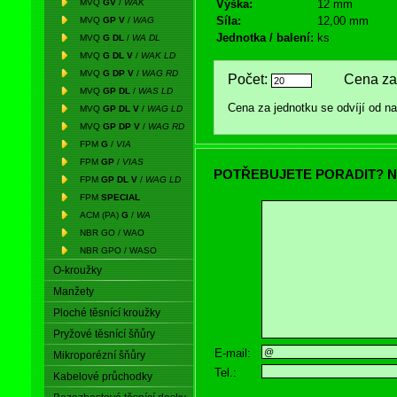
MVQ
GV
/
WAK
Výška:
12 mm
Síla:
12,00 mm
MVQ
GP V
/
WAG
Jednotka / balení:
ks
MVQ
G DL
/
WA DL
MVQ
G DL V
/
WAK LD
MVQ
G DP V
/
WAG RD
Počet:
Cena za 
MVQ
GP DL
/
WAS LD
Cena za jednotku se odvíjí od 
MVQ
GP DL V
/
WAG LD
MVQ
GP DP V
/
WAG RD
FPM
G
/
VIA
FPM
GP
/
VIAS
POTŘEBUJETE PORADIT? N
FPM
GP DL V
/
WAG LD
FPM
SPECIAL
ACM (PA)
G
/
WA
NBR GO / WAO
NBR GPO / WASO
O-kroužky
Manžety
Ploché těsnící kroužky
Pryžové těsnící šňůry
E-mail:
Mikroporézní šňůry
Tel.:
Kabelové průchodky