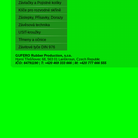
Závlačky a Pojistné kolíky
Klíče pro rozvodné skříně
Záslepky, Přísavky, Dorazy
Závěsová technika
USIT-kroužky
Třmeny a očnice
Závitové tyče DIN 976
GUFERO Rubber Production, s.r.o.
Horní Třešňovec 68, 563 01 Lanškroun, Czech Republic
IČO: 64791190
|
T: +420 469 333 666
|
M: +420 777 666 555