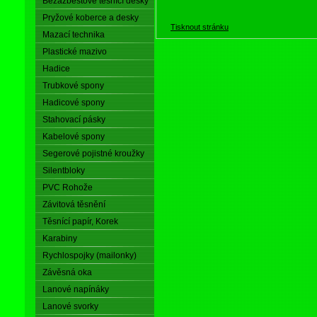
Bezazbestové těsnící desky
Pryžové koberce a desky
Tisknout stránku
Mazací technika
Plastické mazivo
Hadice
Trubkové spony
Hadicové spony
Stahovací pásky
Kabelové spony
Segerové pojistné kroužky
Silentbloky
PVC Rohože
Závitová těsnění
Těsnící papír, Korek
Karabiny
Rychlospojky (mailonky)
Závěsná oka
Lanové napínáky
Lanové svorky