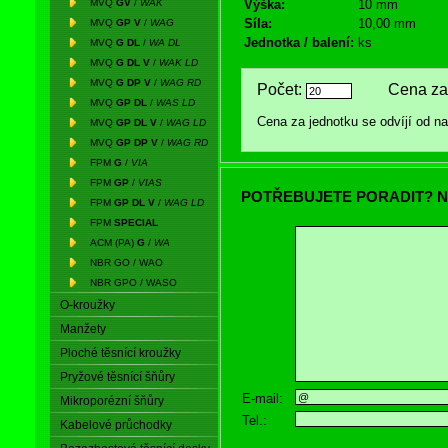
MVQ
GV
/
WAK
Výška:
10 mm
Síla:
10,00 mm
MVQ
GP V
/
WAG
Jednotka / balení:
ks
MVQ
G DL
/
WA DL
MVQ
G DL V
/
WAK LD
MVQ
G DP V
/
WAG RD
Počet:
Cena za 
MVQ
GP DL
/
WAS LD
Cena za jednotku se odvíjí od 
MVQ
GP DL V
/
WAG LD
MVQ
GP DP V
/
WAG RD
FPM
G
/
VIA
FPM
GP
/
VIAS
POTŘEBUJETE PORADIT? N
FPM
GP DL V
/
WAG LD
FPM
SPECIAL
ACM (PA)
G
/
WA
NBR GO / WAO
NBR GPO / WASO
O-kroužky
Manžety
Ploché těsnící kroužky
Pryžové těsnící šňůry
E-mail:
Mikroporézní šňůry
Tel.:
Kabelové průchodky