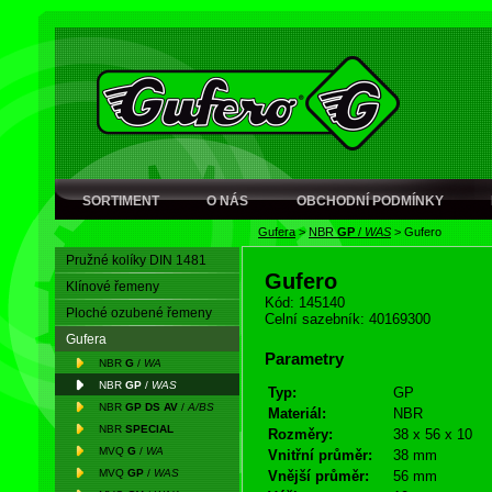
SORTIMENT
O NÁS
OBCHODNÍ PODMÍNKY
Gufera
>
NBR
GP
/
WAS
>
Gufero
Pružné kolíky DIN 1481
Gufero
Klínové řemeny
Kód: 145140
Ploché ozubené řemeny
Celní sazebník: 40169300
Gufera
Parametry
NBR
G
/
WA
NBR
GP
/
WAS
Typ:
GP
NBR
GP DS AV
/
A/BS
Materiál:
NBR
NBR
SPECIAL
Rozměry:
38 x 56 x 10
MVQ
G
/
WA
Vnitřní průměr:
38 mm
MVQ
GP
/
WAS
Vnější průměr:
56 mm