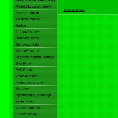
Bezazbestové těsnící desky
Pryžové koberce a desky
Tisknout stránku
Mazací technika
Plastické mazivo
Hadice
Trubkové spony
Hadicové spony
Stahovací pásky
Kabelové spony
Segerové pojistné kroužky
Silentbloky
PVC Rohože
Závitová těsnění
Těsnící papír, Korek
Karabiny
Rychlospojky (mailonky)
Závěsná oka
Lanové napínáky
Lanové svorky