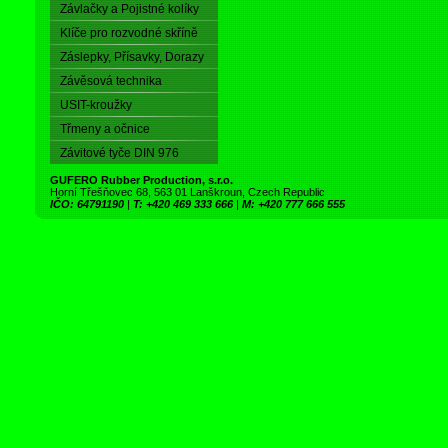
Závlačky a Pojistné kolíky
Klíče pro rozvodné skříně
Záslepky, Přísavky, Dorazy
Závěsová technika
USIT-kroužky
Třmeny a očnice
Závitové tyče DIN 976
GUFERO Rubber Production, s.r.o.
Horní Třešňovec 68, 563 01 Lanškroun, Czech Republic
IČO: 64791190
|
T: +420 469 333 666
|
M: +420 777 666 555