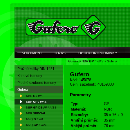
SORTIMENT
O NÁS
OBCHODNÍ PODMÍNKY
Gufera
>
NBR
GP
/
WAS
>
Gufero
Pružné kolíky DIN 1481
Gufero
Klínové řemeny
Kód: 145078
Ploché ozubené řemeny
Celní sazebník: 40169300
Gufera
Parametry
NBR
G
/
WA
NBR
GP
/
WAS
Typ:
GP
NBR
GP DS AV
/
A/BS
Materiál:
NBR
NBR
SPECIAL
Rozměry:
35 x 76 x 9
MVQ
G
/
WA
Vnitřní průměr:
35 mm
MVQ
GP
/
WAS
Vnější průměr:
76 mm