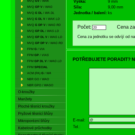
MVQ
GV
/
WAK
Výška:
9 mm
Síla:
9,00 mm
MVQ
GP V
/
WAG
Jednotka / balení:
ks
MVQ
G DL
/
WA DL
MVQ
G DL V
/
WAK LD
MVQ
G DP V
/
WAG RD
Počet:
Cena za 
MVQ
GP DL
/
WAS LD
Cena za jednotku se odvíjí od 
MVQ
GP DL V
/
WAG LD
MVQ
GP DP V
/
WAG RD
FPM
G
/
VIA
FPM
GP
/
VIAS
POTŘEBUJETE PORADIT? N
FPM
GP DL V
/
WAG LD
FPM
SPECIAL
ACM (PA)
G
/
WA
NBR GO / WAO
NBR GPO / WASO
O-kroužky
Manžety
Ploché těsnící kroužky
Pryžové těsnící šňůry
E-mail:
Mikroporézní šňůry
Tel.:
Kabelové průchodky