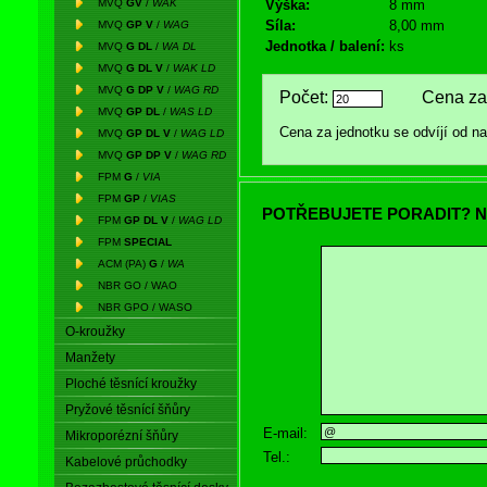
MVQ
GV
/
WAK
Výška:
8 mm
Síla:
8,00 mm
MVQ
GP V
/
WAG
Jednotka / balení:
ks
MVQ
G DL
/
WA DL
MVQ
G DL V
/
WAK LD
MVQ
G DP V
/
WAG RD
Počet:
Cena za 
MVQ
GP DL
/
WAS LD
Cena za jednotku se odvíjí od 
MVQ
GP DL V
/
WAG LD
MVQ
GP DP V
/
WAG RD
FPM
G
/
VIA
FPM
GP
/
VIAS
POTŘEBUJETE PORADIT? N
FPM
GP DL V
/
WAG LD
FPM
SPECIAL
ACM (PA)
G
/
WA
NBR GO / WAO
NBR GPO / WASO
O-kroužky
Manžety
Ploché těsnící kroužky
Pryžové těsnící šňůry
E-mail:
Mikroporézní šňůry
Tel.:
Kabelové průchodky