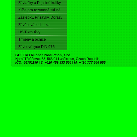
Závlačky a Pojistné kolíky
Klíče pro rozvodné skříně
Záslepky, Přísavky, Dorazy
Závěsová technika
USIT-kroužky
Třmeny a očnice
Závitové tyče DIN 976
GUFERO Rubber Production, s.r.o.
Horní Třešňovec 68, 563 01 Lanškroun, Czech Republic
IČO: 64791190
|
T: +420 469 333 666
|
M: +420 777 666 555