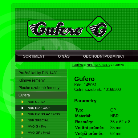
SORTIMENT
O NÁS
OBCHODNÍ PODMÍNKY
Gufera
>
NBR
GP
/
WAS
>
Gufero
Pružné kolíky DIN 1481
Gufero
Klínové řemeny
Kód: 145061
Ploché ozubené řemeny
Celní sazebník: 40169300
Gufera
Parametry
NBR
G
/
WA
NBR
GP
/
WAS
Typ:
GP
NBR
GP DS AV
/
A/BS
Materiál:
NBR
NBR
SPECIAL
Rozměry:
35 x 62 x 8
MVQ
G
/
WA
Vnitřní průměr:
35 mm
MVQ
GP
/
WAS
Vnější průměr:
62 mm