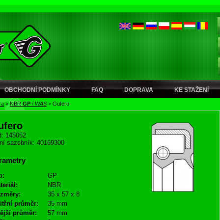
OBCHODNÍ PODMÍNKY
FAQ
DOPRAVA
KE STAŽENÍ
ra
>
NBR
GP
/
WAS
>
Gufero
ufero
: 145052
ní sazebník: 40169300
rametry
p:
GP
teriál:
NBR
změry:
35 x 57 x 8
itřní průměr:
35 mm
ější průměr:
57 mm