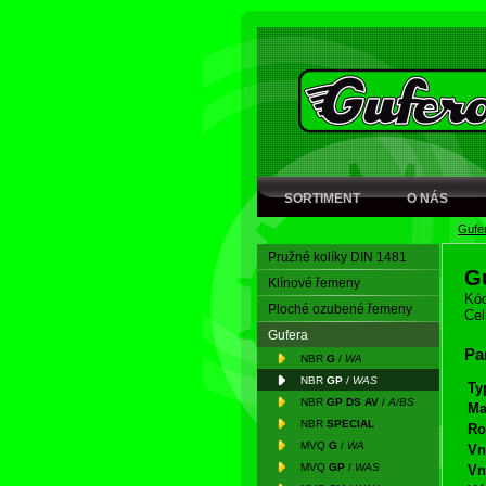
SORTIMENT
O NÁS
Gufe
Pružné kolíky DIN 1481
G
Klínové řemeny
Kód
Ploché ozubené řemeny
Cel
Gufera
Pa
NBR
G
/
WA
NBR
GP
/
WAS
Ty
NBR
GP DS AV
/
A/BS
Ma
NBR
SPECIAL
Ro
MVQ
G
/
WA
Vn
MVQ
GP
/
WAS
Vn