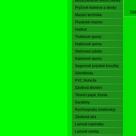
Bezazbestové těsnící desky
Pryžové koberce a desky
Tis
Mazací technika
Plastické mazivo
Hadice
Trubkové spony
Hadicové spony
Stahovací pásky
Kabelové spony
Segerové pojistné kroužky
Silentbloky
PVC Rohože
Závitová těsnění
Těsnící papír, Korek
Karabiny
Rychlospojky (mailonky)
Závěsná oka
Lanové napínáky
Lanové svorky