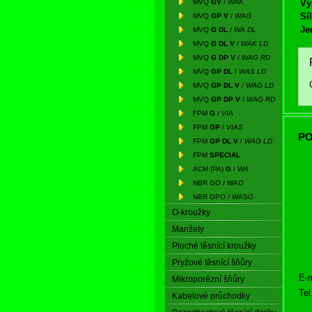
MVQ
GV
/
WAK
Vý
Síl
MVQ
GP V
/
WAG
Je
MVQ
G DL
/
WA DL
MVQ
G DL V
/
WAK LD
MVQ
G DP V
/
WAG RD
MVQ
GP DL
/
WAS LD
MVQ
GP DL V
/
WAG LD
MVQ
GP DP V
/
WAG RD
FPM
G
/
VIA
FPM
GP
/
VIAS
PO
FPM
GP DL V
/
WAG LD
FPM
SPECIAL
ACM (PA)
G
/
WA
NBR GO / WAO
NBR GPO / WASO
O-kroužky
Manžety
Ploché těsnící kroužky
Pryžové těsnící šňůry
E-m
Mikroporézní šňůry
Tel
Kabelové průchodky