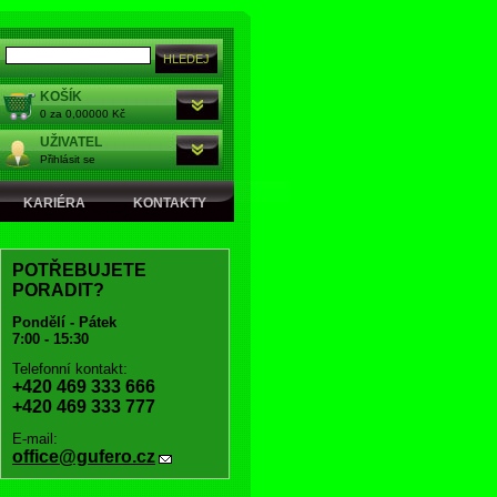
KOŠÍK
0 za 0,00000 Kč
UŽIVATEL
Přihlásit se
KARIÉRA
KONTAKTY
POTŘEBUJETE
PORADIT?
Pondělí - Pátek
7:00 - 15:30
Telefonní kontakt:
+420 469 333 666
+420 469 333 777
E-mail:
office@gufero.cz