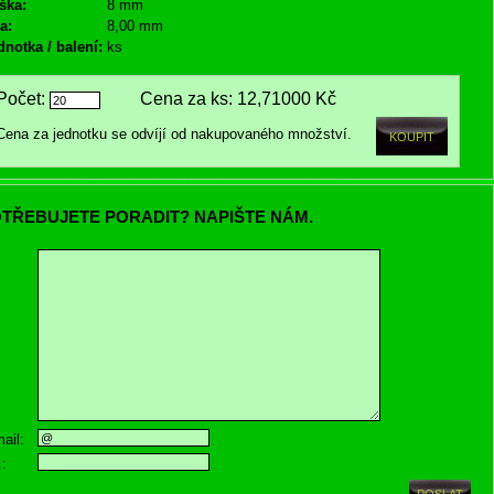
ška:
8 mm
a:
8,00 mm
dnotka / balení:
ks
Počet:
Cena za ks:
12,71000 Kč
Cena za jednotku se odvíjí od nakupovaného množství.
TŘEBUJETE PORADIT? NAPIŠTE NÁM.
ail:
.: