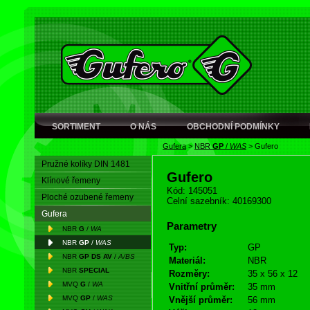
SORTIMENT
O NÁS
OBCHODNÍ PODMÍNKY
Gufera
>
NBR
GP
/
WAS
>
Gufero
Pružné kolíky DIN 1481
Gufero
Klínové řemeny
Kód: 145051
Ploché ozubené řemeny
Celní sazebník: 40169300
Gufera
Parametry
NBR
G
/
WA
NBR
GP
/
WAS
Typ:
GP
NBR
GP DS AV
/
A/BS
Materiál:
NBR
NBR
SPECIAL
Rozměry:
35 x 56 x 12
MVQ
G
/
WA
Vnitřní průměr:
35 mm
MVQ
GP
/
WAS
Vnější průměr:
56 mm