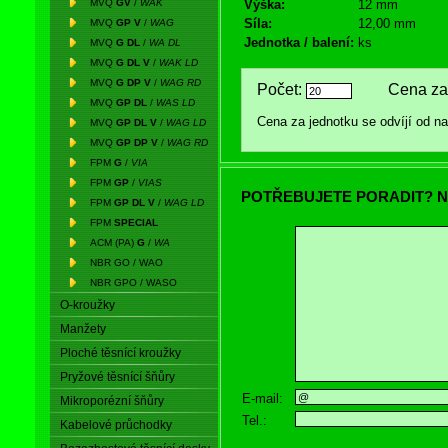
MVQ
GV
/
WAK
Výška:
12 mm
Síla:
12,00 mm
MVQ
GP V
/
WAG
Jednotka / balení:
ks
MVQ
G DL
/
WA DL
MVQ
G DL V
/
WAK LD
MVQ
G DP V
/
WAG RD
Počet:
Cena za 
MVQ
GP DL
/
WAS LD
Cena za jednotku se odvíjí od 
MVQ
GP DL V
/
WAG LD
MVQ
GP DP V
/
WAG RD
FPM
G
/
VIA
FPM
GP
/
VIAS
POTŘEBUJETE PORADIT? N
FPM
GP DL V
/
WAG LD
FPM
SPECIAL
ACM (PA)
G
/
WA
NBR GO / WAO
NBR GPO / WASO
O-kroužky
Manžety
Ploché těsnící kroužky
Pryžové těsnící šňůry
E-mail:
Mikroporézní šňůry
Tel.:
Kabelové průchodky