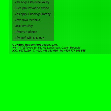
Závlačky a Pojistné kolíky
Klíče pro rozvodné skříně
Záslepky, Přísavky, Dorazy
Závěsová technika
USIT-kroužky
Třmeny a očnice
Závitové tyče DIN 976
GUFERO Rubber Production, s.r.o.
Horní Třešňovec 68, 563 01 Lanškroun, Czech Republic
IČO: 64791190
|
T: +420 469 333 666
|
M: +420 777 666 555