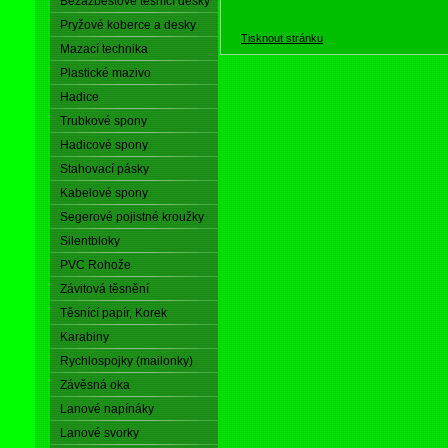
Bezazbestové těsnící desky
Pryžové koberce a desky
Tisknout stránku
Mazací technika
Plastické mazivo
Hadice
Trubkové spony
Hadicové spony
Stahovací pásky
Kabelové spony
Segerové pojistné kroužky
Silentbloky
PVC Rohože
Závitová těsnění
Těsnící papír, Korek
Karabiny
Rychlospojky (mailonky)
Závěsná oka
Lanové napínáky
Lanové svorky