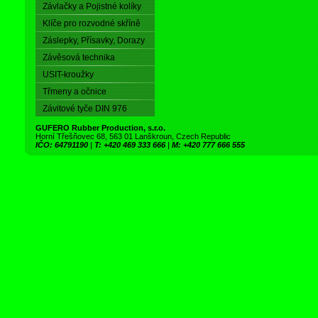
Závlačky a Pojistné kolíky
Klíče pro rozvodné skříně
Záslepky, Přísavky, Dorazy
Závěsová technika
USIT-kroužky
Třmeny a očnice
Závitové tyče DIN 976
GUFERO Rubber Production, s.r.o.
Horní Třešňovec 68, 563 01 Lanškroun, Czech Republic
IČO: 64791190
|
T: +420 469 333 666
|
M: +420 777 666 555