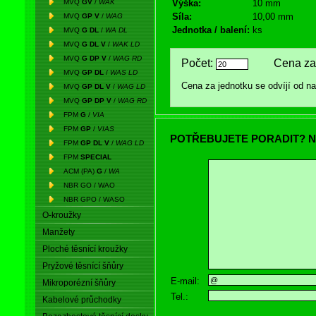
MVQ
GV
/
WAK
Výška:
10 mm
Síla:
10,00 mm
MVQ
GP V
/
WAG
Jednotka / balení:
ks
MVQ
G DL
/
WA DL
MVQ
G DL V
/
WAK LD
MVQ
G DP V
/
WAG RD
Počet:
Cena za 
MVQ
GP DL
/
WAS LD
Cena za jednotku se odvíjí od 
MVQ
GP DL V
/
WAG LD
MVQ
GP DP V
/
WAG RD
FPM
G
/
VIA
FPM
GP
/
VIAS
POTŘEBUJETE PORADIT? N
FPM
GP DL V
/
WAG LD
FPM
SPECIAL
ACM (PA)
G
/
WA
NBR GO / WAO
NBR GPO / WASO
O-kroužky
Manžety
Ploché těsnící kroužky
Pryžové těsnící šňůry
E-mail:
Mikroporézní šňůry
Tel.:
Kabelové průchodky