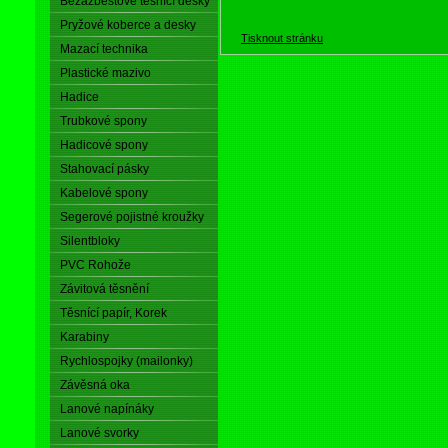
Bezazbestové těsnící desky
Pryžové koberce a desky
Tisknout stránku
Mazací technika
Plastické mazivo
Hadice
Trubkové spony
Hadicové spony
Stahovací pásky
Kabelové spony
Segerové pojistné kroužky
Silentbloky
PVC Rohože
Závitová těsnění
Těsnící papír, Korek
Karabiny
Rychlospojky (mailonky)
Závěsná oka
Lanové napínáky
Lanové svorky