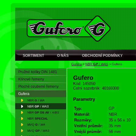
SORTIMENT
O NÁS
OBCHODNÍ PODMÍNKY
Gufera
>
NBR
GP
/
WAS
>
Gufero
Pružné kolíky DIN 1481
Gufero
Klínové řemeny
Kód: 145050
Ploché ozubené řemeny
Celní sazebník: 40169300
Gufera
Parametry
NBR
G
/
WA
NBR
GP
/
WAS
Typ:
GP
NBR
GP DS AV
/
A/BS
Materiál:
NBR
NBR
SPECIAL
Rozměry:
35 x 56 x 10
MVQ
G
/
WA
Vnitřní průměr:
35 mm
MVQ
GP
/
WAS
Vnější průměr:
56 mm