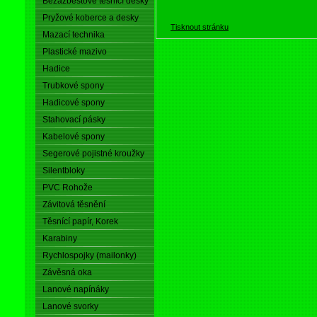
Bezazbestové těsnící desky
Pryžové koberce a desky
Tisknout stránku
Mazací technika
Plastické mazivo
Hadice
Trubkové spony
Hadicové spony
Stahovací pásky
Kabelové spony
Segerové pojistné kroužky
Silentbloky
PVC Rohože
Závitová těsnění
Těsnící papír, Korek
Karabiny
Rychlospojky (mailonky)
Závěsná oka
Lanové napínáky
Lanové svorky