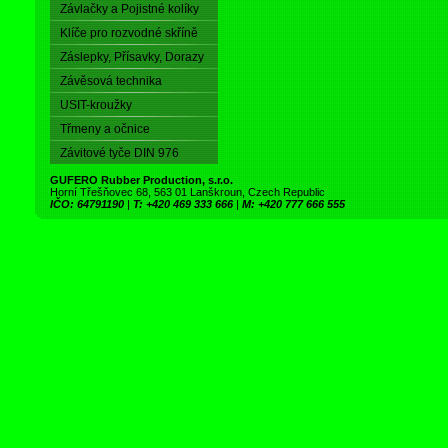
Závlačky a Pojistné kolíky
Klíče pro rozvodné skříně
Záslepky, Přísavky, Dorazy
Závěsová technika
USIT-kroužky
Třmeny a očnice
Závitové tyče DIN 976
GUFERO Rubber Production, s.r.o.
Horní Třešňovec 68, 563 01 Lanškroun, Czech Republic
IČO: 64791190
|
T: +420 469 333 666
|
M: +420 777 666 555