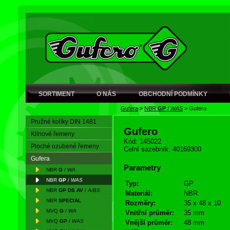
SORTIMENT
O NÁS
OBCHODNÍ PODMÍNKY
Gufera
>
NBR
GP
/
WAS
>
Gufero
Pružné kolíky DIN 1481
Gufero
Klínové řemeny
Kód: 145022
Ploché ozubené řemeny
Celní sazebník: 40169300
Gufera
Parametry
NBR
G
/
WA
NBR
GP
/
WAS
Typ:
GP
NBR
GP DS AV
/
A/BS
Materiál:
NBR
NBR
SPECIAL
Rozměry:
35 x 48 x 10
MVQ
G
/
WA
Vnitřní průměr:
35 mm
MVQ
GP
/
WAS
Vnější průměr:
48 mm