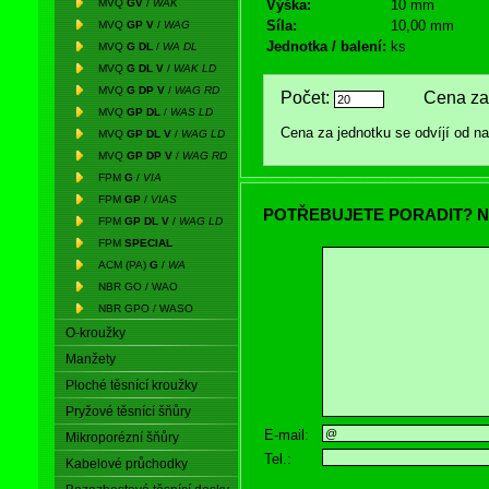
MVQ
GV
/
WAK
Výška:
10 mm
Síla:
10,00 mm
MVQ
GP V
/
WAG
Jednotka / balení:
ks
MVQ
G DL
/
WA DL
MVQ
G DL V
/
WAK LD
MVQ
G DP V
/
WAG RD
Počet:
Cena za 
MVQ
GP DL
/
WAS LD
Cena za jednotku se odvíjí od 
MVQ
GP DL V
/
WAG LD
MVQ
GP DP V
/
WAG RD
FPM
G
/
VIA
FPM
GP
/
VIAS
POTŘEBUJETE PORADIT? N
FPM
GP DL V
/
WAG LD
FPM
SPECIAL
ACM (PA)
G
/
WA
NBR GO / WAO
NBR GPO / WASO
O-kroužky
Manžety
Ploché těsnící kroužky
Pryžové těsnící šňůry
E-mail:
Mikroporézní šňůry
Tel.:
Kabelové průchodky