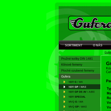
SORTIMENT
O NÁS
Gufe
Pružné kolíky DIN 1481
G
Klínové řemeny
Kód
Ploché ozubené řemeny
Cel
Gufera
Pa
NBR
G
/
WA
NBR
GP
/
WAS
Ty
NBR
GP DS AV
/
A/BS
Ma
NBR
SPECIAL
Ro
MVQ
G
/
WA
Vn
MVQ
GP
/
WAS
Vn