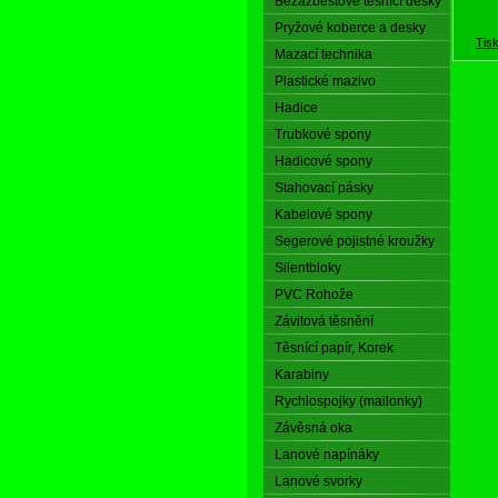
Bezazbestové těsnící desky
Pryžové koberce a desky
Tis
Mazací technika
Plastické mazivo
Hadice
Trubkové spony
Hadicové spony
Stahovací pásky
Kabelové spony
Segerové pojistné kroužky
Silentbloky
PVC Rohože
Závitová těsnění
Těsnící papír, Korek
Karabiny
Rychlospojky (mailonky)
Závěsná oka
Lanové napínáky
Lanové svorky