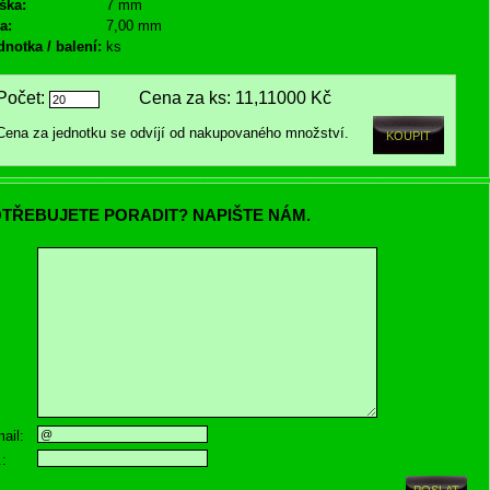
ška:
7 mm
a:
7,00 mm
dnotka / balení:
ks
Počet:
Cena za ks:
11,11000 Kč
Cena za jednotku se odvíjí od nakupovaného množství.
TŘEBUJETE PORADIT? NAPIŠTE NÁM.
ail:
.: