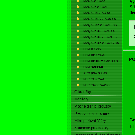
MVQ
GV
/
WAK
Vý
Síl
MVQ
GP V
/
WAG
Je
MVQ
G DL
/
WA DL
MVQ
G DL V
/
WAK LD
MVQ
G DP V
/
WAG RD
MVQ
GP DL
/
WAS LD
MVQ
GP DL V
/
WAG LD
MVQ
GP DP V
/
WAG RD
FPM
G
/
VIA
FPM
GP
/
VIAS
PO
FPM
GP DL V
/
WAG LD
FPM
SPECIAL
ACM (PA)
G
/
WA
NBR GO / WAO
NBR GPO / WASO
O-kroužky
Manžety
Ploché těsnící kroužky
Pryžové těsnící šňůry
E-m
Mikroporézní šňůry
Tel
Kabelové průchodky