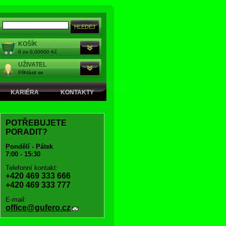
KOŠÍK
0 za 0,00000 Kč
UŽIVATEL
Přihlásit se
KARIÉRA
KONTAKTY
POTŘEBUJETE
PORADIT?
Pondělí - Pátek
7:00 - 15:30
Telefonní kontakt:
+420 469 333 666
+420 469 333 777
E-mail:
office@gufero.cz