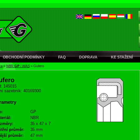
OBCHODNÍ PODMÍNKY
FAQ
DOPRAVA
KE STAŽENÍ
ra
>
NBR
GP
/
WAS
>
Gufero
ufero
: 145015
ní sazebník: 40169300
rametry
p:
GP
teriál:
NBR
změry:
35 x 47 x 7
itřní průměr:
35 mm
ější průměr:
47 mm