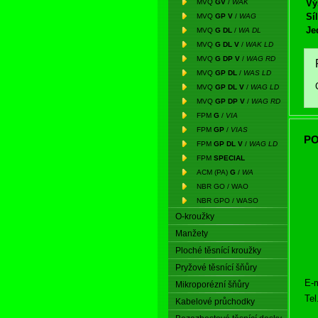
MVQ
GV
/
WAK
Vý
Síl
MVQ
GP V
/
WAG
Je
MVQ
G DL
/
WA DL
MVQ
G DL V
/
WAK LD
MVQ
G DP V
/
WAG RD
MVQ
GP DL
/
WAS LD
MVQ
GP DL V
/
WAG LD
MVQ
GP DP V
/
WAG RD
FPM
G
/
VIA
FPM
GP
/
VIAS
PO
FPM
GP DL V
/
WAG LD
FPM
SPECIAL
ACM (PA)
G
/
WA
NBR GO / WAO
NBR GPO / WASO
O-kroužky
Manžety
Ploché těsnící kroužky
Pryžové těsnící šňůry
E-m
Mikroporézní šňůry
Tel
Kabelové průchodky