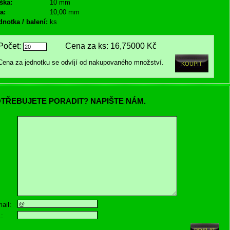
ška:
10 mm
a:
10,00 mm
dnotka / balení:
ks
Počet:
Cena za ks:
16,75000 Kč
Cena za jednotku se odvíjí od nakupovaného množství.
TŘEBUJETE PORADIT? NAPIŠTE NÁM.
ail:
.: