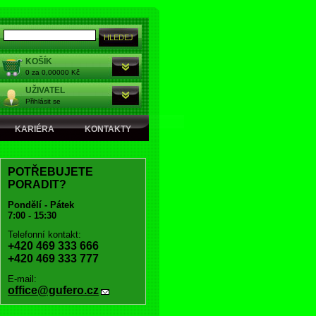
KOŠÍK
0 za 0,00000 Kč
UŽIVATEL
Přihlásit se
KARIÉRA
KONTAKTY
POTŘEBUJETE
PORADIT?
Pondělí - Pátek
7:00 - 15:30
Telefonní kontakt:
+420 469 333 666
+420 469 333 777
E-mail:
office@gufero.cz