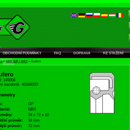
OBCHODNÍ PODMÍNKY
FAQ
DOPRAVA
KE STAŽENÍ
ra
>
NBR
GP
/
WAS
>
Gufero
ufero
: 145006
ní sazebník: 40169300
rametry
p:
GP
teriál:
NBR
změry:
34 x 72 x 10
itřní průměr:
34 mm
ější průměr:
72 mm