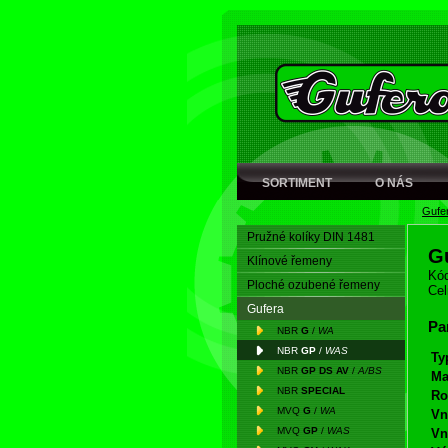
SORTIMENT
O NÁS
Gufe
Pružné kolíky DIN 1481
G
Klínové řemeny
Kód
Ploché ozubené řemeny
Cel
Gufera
Pa
NBR
G
/
WA
NBR
GP
/
WAS
Ty
NBR
GP DS AV
/
A/BS
Ma
NBR
SPECIAL
Ro
MVQ
G
/
WA
Vn
MVQ
GP
/
WAS
Vn