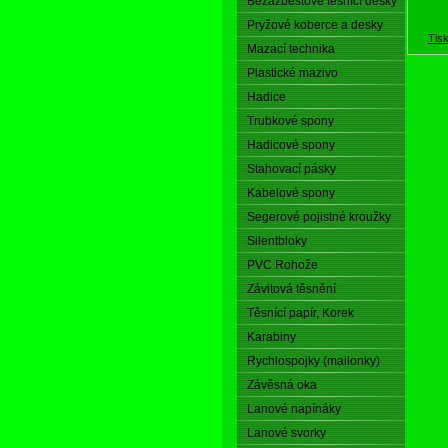
Bezazbestové těsnící desky
Pryžové koberce a desky
Tis
Mazací technika
Plastické mazivo
Hadice
Trubkové spony
Hadicové spony
Stahovací pásky
Kabelové spony
Segerové pojistné kroužky
Silentbloky
PVC Rohože
Závitová těsnění
Těsnící papír, Korek
Karabiny
Rychlospojky (mailonky)
Závěsná oka
Lanové napínáky
Lanové svorky