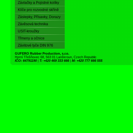
Závlačky a Pojistné kolíky
Klíče pro rozvodné skříně
Záslepky, Přísavky, Dorazy
Závěsová technika
USIT-kroužky
Třmeny a očnice
Závitové tyče DIN 976
GUFERO Rubber Production, s.r.o.
Horní Třešňovec 68, 563 01 Lanškroun, Czech Republic
IČO: 64791190
|
T: +420 469 333 666
|
M: +420 777 666 555