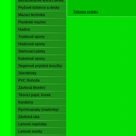
Bezazbestové těsnící desky
Pryžové koberce a desky
Tisknout stránku
Mazací technika
Plastické mazivo
Hadice
Trubkové spony
Hadicové spony
Stahovací pásky
Kabelové spony
Segerové pojistné kroužky
Silentbloky
PVC Rohože
Závitová těsnění
Těsnící papír, Korek
Karabiny
Rychlospojky (mailonky)
Závěsná oka
Lanové napínáky
Lanové svorky