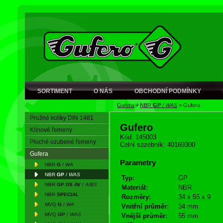
SORTIMENT
O NÁS
OBCHODNÍ PODMÍNKY
Gufera
>
NBR
GP
/
WAS
>
Gufero
Pružné kolíky DIN 1481
Gufero
Klínové řemeny
Kód: 145003
Ploché ozubené řemeny
Celní sazebník: 40169300
Gufera
Parametry
NBR
G
/
WA
NBR
GP
/
WAS
Typ:
GP
NBR
GP DS AV
/
A/BS
Materiál:
NBR
NBR
SPECIAL
Rozměry:
34 x 55 x 9
MVQ
G
/
WA
Vnitřní průměr:
34 mm
MVQ
GP
/
WAS
Vnější průměr:
55 mm