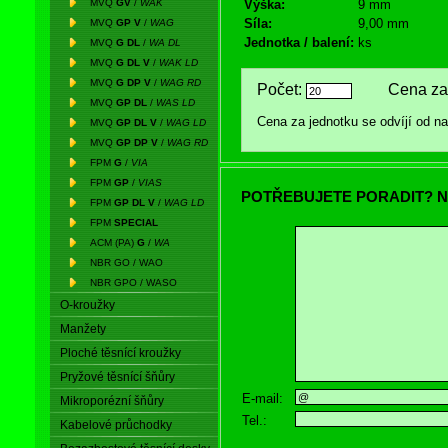
MVQ
GV
/
WAK
Výška:
9 mm
Síla:
9,00 mm
MVQ
GP V
/
WAG
Jednotka / balení:
ks
MVQ
G DL
/
WA DL
MVQ
G DL V
/
WAK LD
MVQ
G DP V
/
WAG RD
Počet:
Cena za 
MVQ
GP DL
/
WAS LD
Cena za jednotku se odvíjí od 
MVQ
GP DL V
/
WAG LD
MVQ
GP DP V
/
WAG RD
FPM
G
/
VIA
FPM
GP
/
VIAS
POTŘEBUJETE PORADIT? N
FPM
GP DL V
/
WAG LD
FPM
SPECIAL
ACM (PA)
G
/
WA
NBR GO / WAO
NBR GPO / WASO
O-kroužky
Manžety
Ploché těsnící kroužky
Pryžové těsnící šňůry
E-mail:
Mikroporézní šňůry
Tel.:
Kabelové průchodky