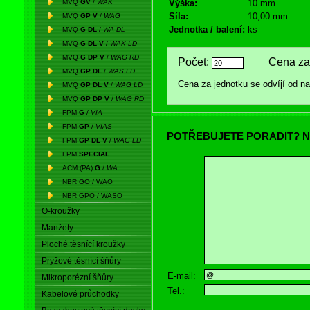
MVQ
GV
/
WAK
Výška:
10 mm
Síla:
10,00 mm
MVQ
GP V
/
WAG
Jednotka / balení:
ks
MVQ
G DL
/
WA DL
MVQ
G DL V
/
WAK LD
MVQ
G DP V
/
WAG RD
Počet:
Cena za 
MVQ
GP DL
/
WAS LD
Cena za jednotku se odvíjí od 
MVQ
GP DL V
/
WAG LD
MVQ
GP DP V
/
WAG RD
FPM
G
/
VIA
FPM
GP
/
VIAS
POTŘEBUJETE PORADIT? N
FPM
GP DL V
/
WAG LD
FPM
SPECIAL
ACM (PA)
G
/
WA
NBR GO / WAO
NBR GPO / WASO
O-kroužky
Manžety
Ploché těsnící kroužky
Pryžové těsnící šňůry
E-mail:
Mikroporézní šňůry
Tel.:
Kabelové průchodky