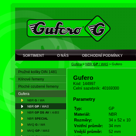
SORTIMENT
O NÁS
OBCHODNÍ PODMÍNKY
Gufera
>
NBR
GP
/
WAS
>
Gufero
Pružné kolíky DIN 1481
Gufero
Klínové řemeny
Kód: 144997
Ploché ozubené řemeny
Celní sazebník: 40169300
Gufera
Parametry
NBR
G
/
WA
NBR
GP
/
WAS
Typ:
GP
NBR
GP DS AV
/
A/BS
Materiál:
NBR
NBR
SPECIAL
Rozměry:
34 x 52 x 10
MVQ
G
/
WA
Vnitřní průměr:
34 mm
MVQ
GP
/
WAS
Vnější průměr:
52 mm