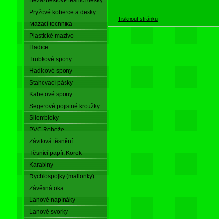
Bezazbestové těsnící desky
Pryžové koberce a desky
Tisknout stránku
Mazací technika
Plastické mazivo
Hadice
Trubkové spony
Hadicové spony
Stahovací pásky
Kabelové spony
Segerové pojistné kroužky
Silentbloky
PVC Rohože
Závitová těsnění
Těsnící papír, Korek
Karabiny
Rychlospojky (mailonky)
Závěsná oka
Lanové napínáky
Lanové svorky