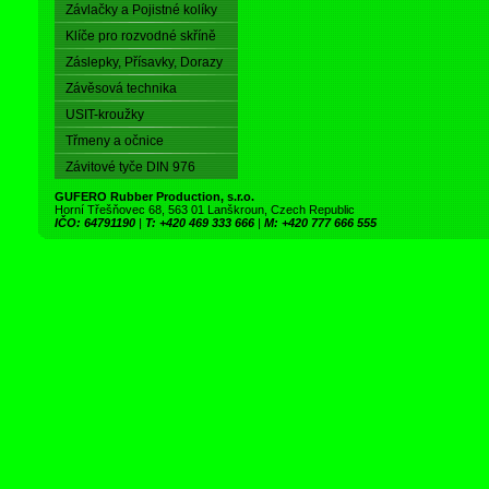
Závlačky a Pojistné kolíky
Klíče pro rozvodné skříně
Záslepky, Přísavky, Dorazy
Závěsová technika
USIT-kroužky
Třmeny a očnice
Závitové tyče DIN 976
GUFERO Rubber Production, s.r.o.
Horní Třešňovec 68, 563 01 Lanškroun, Czech Republic
IČO: 64791190
|
T: +420 469 333 666
|
M: +420 777 666 555