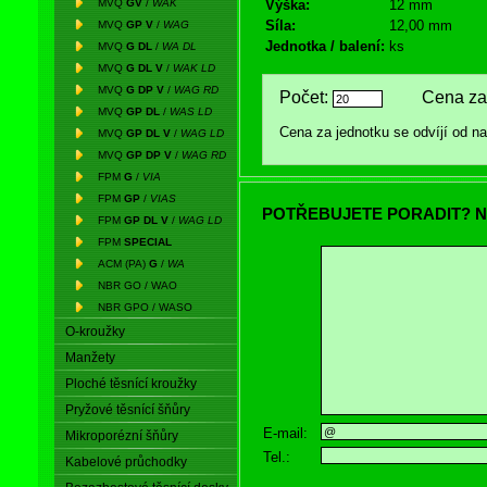
MVQ
GV
/
WAK
Výška:
12 mm
Síla:
12,00 mm
MVQ
GP V
/
WAG
Jednotka / balení:
ks
MVQ
G DL
/
WA DL
MVQ
G DL V
/
WAK LD
MVQ
G DP V
/
WAG RD
Počet:
Cena za 
MVQ
GP DL
/
WAS LD
Cena za jednotku se odvíjí od 
MVQ
GP DL V
/
WAG LD
MVQ
GP DP V
/
WAG RD
FPM
G
/
VIA
FPM
GP
/
VIAS
POTŘEBUJETE PORADIT? N
FPM
GP DL V
/
WAG LD
FPM
SPECIAL
ACM (PA)
G
/
WA
NBR GO / WAO
NBR GPO / WASO
O-kroužky
Manžety
Ploché těsnící kroužky
Pryžové těsnící šňůry
E-mail:
Mikroporézní šňůry
Tel.:
Kabelové průchodky