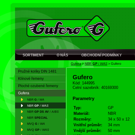
SORTIMENT
O NÁS
OBCHODNÍ PODMÍNKY
Gufera
>
NBR
GP
/
WAS
>
Gufero
Pružné kolíky DIN 1481
Gufero
Klínové řemeny
Kód: 144995
Ploché ozubené řemeny
Celní sazebník: 40169300
Gufera
Parametry
NBR
G
/
WA
NBR
GP
/
WAS
Typ:
GP
NBR
GP DS AV
/
A/BS
Materiál:
NBR
NBR
SPECIAL
Rozměry:
34 x 50 x 12
MVQ
G
/
WA
Vnitřní průměr:
34 mm
MVQ
GP
/
WAS
Vnější průměr:
50 mm