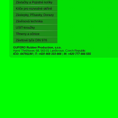
Závlačky a Pojistné kolíky
Klíče pro rozvodné skříně
Záslepky, Přísavky, Dorazy
Závěsová technika
USIT-kroužky
Třmeny a očnice
Závitové tyče DIN 976
GUFERO Rubber Production, s.r.o.
Horní Třešňovec 68, 563 01 Lanškroun, Czech Republic
IČO: 64791190
|
T: +420 469 333 666
|
M: +420 777 666 555