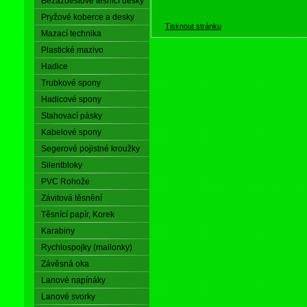
Bezazbestové těsnící desky
Pryžové koberce a desky
Tisknout stránku
Mazací technika
Plastické mazivo
Hadice
Trubkové spony
Hadicové spony
Stahovací pásky
Kabelové spony
Segerové pojistné kroužky
Silentbloky
PVC Rohože
Závitová těsnění
Těsnící papír, Korek
Karabiny
Rychlospojky (mailonky)
Závěsná oka
Lanové napínáky
Lanové svorky