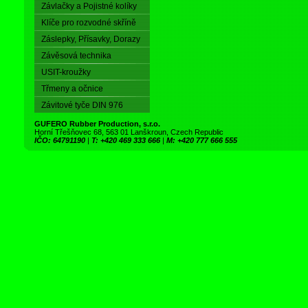
Závlačky a Pojistné kolíky
Klíče pro rozvodné skříně
Záslepky, Přísavky, Dorazy
Závěsová technika
USIT-kroužky
Třmeny a očnice
Závitové tyče DIN 976
GUFERO Rubber Production, s.r.o.
Horní Třešňovec 68, 563 01 Lanškroun, Czech Republic
IČO: 64791190
|
T: +420 469 333 666
|
M: +420 777 666 555