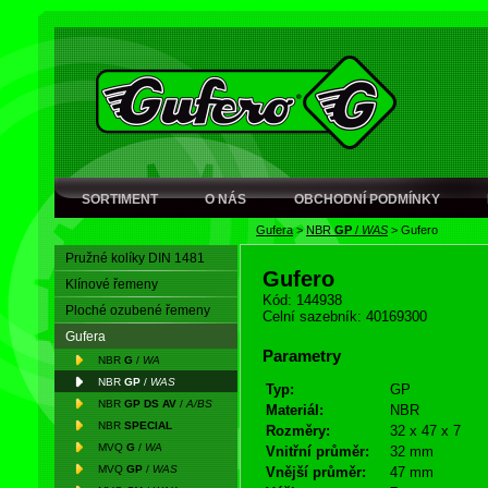
SORTIMENT
O NÁS
OBCHODNÍ PODMÍNKY
Gufera
>
NBR
GP
/
WAS
>
Gufero
Pružné kolíky DIN 1481
Gufero
Klínové řemeny
Kód: 144938
Ploché ozubené řemeny
Celní sazebník: 40169300
Gufera
Parametry
NBR
G
/
WA
NBR
GP
/
WAS
Typ:
GP
NBR
GP DS AV
/
A/BS
Materiál:
NBR
NBR
SPECIAL
Rozměry:
32 x 47 x 7
MVQ
G
/
WA
Vnitřní průměr:
32 mm
MVQ
GP
/
WAS
Vnější průměr:
47 mm