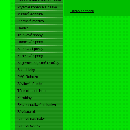
Bezazbestové těsnící desky
Pryžové koberce a desky
Tisknout stránku
Mazací technika
Plastické mazivo
Hadice
Trubkové spony
Hadicové spony
Stahovací pásky
Kabelové spony
Segerové pojistné kroužky
Silentbloky
PVC Rohože
Závitová těsnění
Těsnící papír, Korek
Karabiny
Rychlospojky (mailonky)
Závěsná oka
Lanové napínáky
Lanové svorky