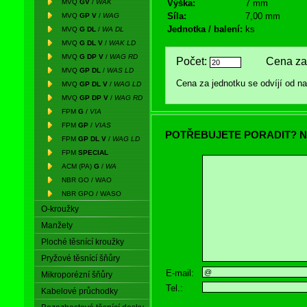
MVQ
GV
/
WAK
Výška:
7 mm
Síla:
7,00 mm
MVQ
GP V
/
WAG
Jednotka / balení:
ks
MVQ
G DL
/
WA DL
MVQ
G DL V
/
WAK LD
MVQ
G DP V
/
WAG RD
Počet:
Cena za 
MVQ
GP DL
/
WAS LD
Cena za jednotku se odvíjí od 
MVQ
GP DL V
/
WAG LD
MVQ
GP DP V
/
WAG RD
FPM
G
/
VIA
FPM
GP
/
VIAS
POTŘEBUJETE PORADIT? N
FPM
GP DL V
/
WAG LD
FPM
SPECIAL
ACM (PA)
G
/
WA
NBR GO / WAO
NBR GPO / WASO
O-kroužky
Manžety
Ploché těsnící kroužky
Pryžové těsnící šňůry
E-mail:
Mikroporézní šňůry
Tel.:
Kabelové průchodky