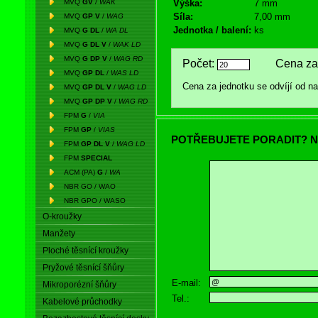
MVQ
GV
/
WAK
Výška:
7 mm
Síla:
7,00 mm
MVQ
GP V
/
WAG
Jednotka / balení:
ks
MVQ
G DL
/
WA DL
MVQ
G DL V
/
WAK LD
MVQ
G DP V
/
WAG RD
Počet:
Cena za 
MVQ
GP DL
/
WAS LD
Cena za jednotku se odvíjí od 
MVQ
GP DL V
/
WAG LD
MVQ
GP DP V
/
WAG RD
FPM
G
/
VIA
FPM
GP
/
VIAS
POTŘEBUJETE PORADIT? N
FPM
GP DL V
/
WAG LD
FPM
SPECIAL
ACM (PA)
G
/
WA
NBR GO / WAO
NBR GPO / WASO
O-kroužky
Manžety
Ploché těsnící kroužky
Pryžové těsnící šňůry
E-mail:
Mikroporézní šňůry
Tel.:
Kabelové průchodky