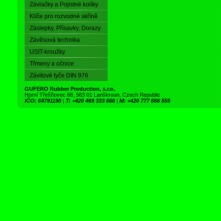
Závlačky a Pojistné kolíky
Klíče pro rozvodné skříně
Záslepky, Přísavky, Dorazy
Závěsová technika
USIT-kroužky
Třmeny a očnice
Závitové tyče DIN 976
GUFERO Rubber Production, s.r.o.
Horní Třešňovec 68, 563 01 Lanškroun, Czech Republic
IČO: 64791190
|
T: +420 469 333 666
|
M: +420 777 666 555