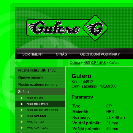
SORTIMENT
O NÁS
OBCHODNÍ PODMÍNKY
Gufera
>
NBR
GP
/
WAS
>
Gufero
Pružné kolíky DIN 1481
Gufero
Klínové řemeny
Kód: 144912
Ploché ozubené řemeny
Celní sazebník: 40169300
Gufera
Parametry
NBR
G
/
WA
NBR
GP
/
WAS
Typ:
GP
NBR
GP DS AV
/
A/BS
Materiál:
NBR
NBR
SPECIAL
Rozměry:
31 x 49 x 7
MVQ
G
/
WA
Vnitřní průměr:
31 mm
MVQ
GP
/
WAS
Vnější průměr:
49 mm