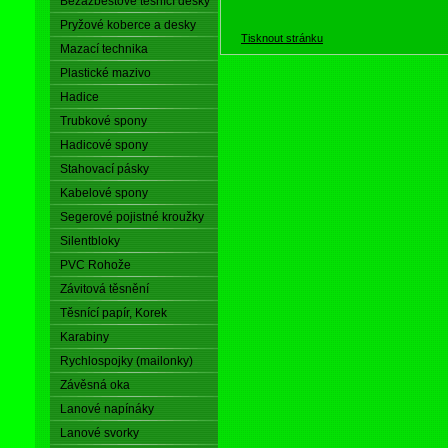
Bezazbestové těsnící desky
Pryžové koberce a desky
Tisknout stránku
Mazací technika
Plastické mazivo
Hadice
Trubkové spony
Hadicové spony
Stahovací pásky
Kabelové spony
Segerové pojistné kroužky
Silentbloky
PVC Rohože
Závitová těsnění
Těsnící papír, Korek
Karabiny
Rychlospojky (mailonky)
Závěsná oka
Lanové napínáky
Lanové svorky