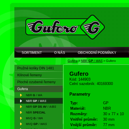
SORTIMENT
O NÁS
OBCHODNÍ PODMÍNKY
Gufera
>
NBR
GP
/
WAS
>
Gufero
Pružné kolíky DIN 1481
Gufero
Klínové řemeny
Kód: 144903
Ploché ozubené řemeny
Celní sazebník: 40169300
Gufera
Parametry
NBR
G
/
WA
NBR
GP
/
WAS
Typ:
GP
NBR
GP DS AV
/
A/BS
Materiál:
NBR
NBR
SPECIAL
Rozměry:
30 x 77 x 10
MVQ
G
/
WA
Vnitřní průměr:
30 mm
MVQ
GP
/
WAS
Vnější průměr:
77 mm