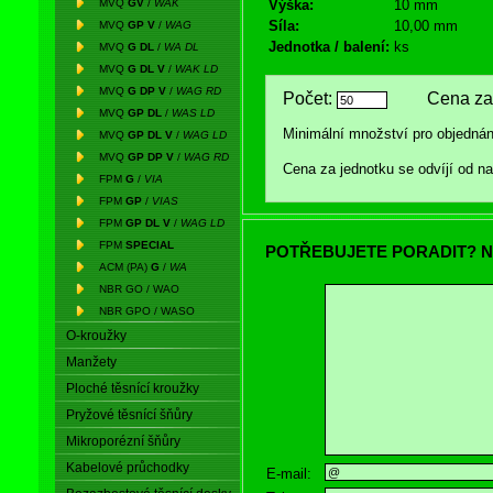
MVQ
GV
/
WAK
Výška:
10 mm
Síla:
10,00 mm
MVQ
GP V
/
WAG
Jednotka / balení:
ks
MVQ
G DL
/
WA DL
MVQ
G DL V
/
WAK LD
MVQ
G DP V
/
WAG RD
Počet:
Cena za 
MVQ
GP DL
/
WAS LD
Minimální množství pro objednán
MVQ
GP DL V
/
WAG LD
MVQ
GP DP V
/
WAG RD
Cena za jednotku se odvíjí od 
FPM
G
/
VIA
FPM
GP
/
VIAS
FPM
GP DL V
/
WAG LD
FPM
SPECIAL
POTŘEBUJETE PORADIT? N
ACM (PA)
G
/
WA
NBR GO / WAO
NBR GPO / WASO
O-kroužky
Manžety
Ploché těsnící kroužky
Pryžové těsnící šňůry
Mikroporézní šňůry
Kabelové průchodky
E-mail: