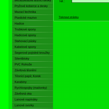
Bezazbestové těsnící desky
Tel.:
Pryžové koberce a desky
Mazací technika
Tisknout stránku
Plastické mazivo
Hadice
Trubkové spony
Hadicové spony
Stahovací pásky
Kabelové spony
Segerové pojistné kroužky
Silentbloky
PVC Rohože
Závitová těsnění
Těsnící papír, Korek
Karabiny
Rychlospojky (mailonky)
Závěsná oka
Lanové napínáky
Lanové svorky