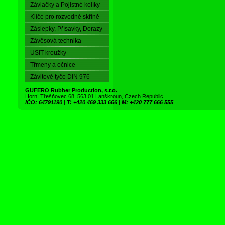
Závlačky a Pojistné kolíky
Klíče pro rozvodné skříně
Záslepky, Přísavky, Dorazy
Závěsová technika
USIT-kroužky
Třmeny a očnice
Závitové tyče DIN 976
GUFERO Rubber Production, s.r.o.
Horní Třešňovec 68, 563 01 Lanškroun, Czech Republic
IČO: 64791190
|
T: +420 469 333 666
|
M: +420 777 666 555