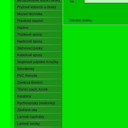
Bezazbestové těsnící desky
Tel.:
Pryžové koberce a desky
Mazací technika
Tisknout stránku
Plastické mazivo
Hadice
Trubkové spony
Hadicové spony
Stahovací pásky
Kabelové spony
Segerové pojistné kroužky
Silentbloky
PVC Rohože
Závitová těsnění
Těsnící papír, Korek
Karabiny
Rychlospojky (mailonky)
Závěsná oka
Lanové napínáky
Lanové svorky