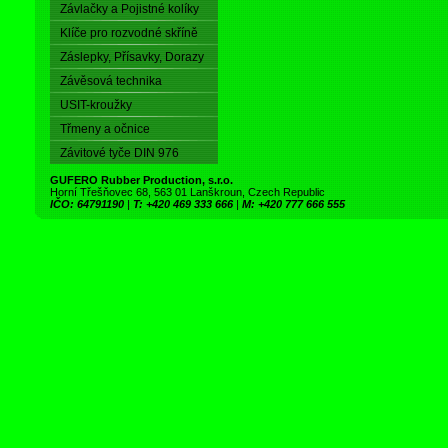
Závlačky a Pojistné kolíky
Klíče pro rozvodné skříně
Záslepky, Přísavky, Dorazy
Závěsová technika
USIT-kroužky
Třmeny a očnice
Závitové tyče DIN 976
GUFERO Rubber Production, s.r.o.
Horní Třešňovec 68, 563 01 Lanškroun, Czech Republic
IČO: 64791190
|
T: +420 469 333 666
|
M: +420 777 666 555