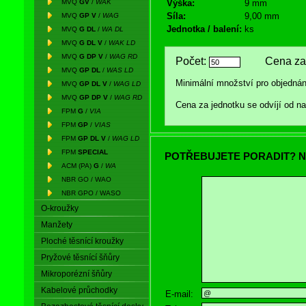
MVQ
GV
/
WAK
Výška:
9 mm
Síla:
9,00 mm
MVQ
GP V
/
WAG
Jednotka / balení:
ks
MVQ
G DL
/
WA DL
MVQ
G DL V
/
WAK LD
MVQ
G DP V
/
WAG RD
Počet:
Cena za 
MVQ
GP DL
/
WAS LD
Minimální množství pro objednán
MVQ
GP DL V
/
WAG LD
MVQ
GP DP V
/
WAG RD
Cena za jednotku se odvíjí od 
FPM
G
/
VIA
FPM
GP
/
VIAS
FPM
GP DL V
/
WAG LD
FPM
SPECIAL
POTŘEBUJETE PORADIT? N
ACM (PA)
G
/
WA
NBR GO / WAO
NBR GPO / WASO
O-kroužky
Manžety
Ploché těsnící kroužky
Pryžové těsnící šňůry
Mikroporézní šňůry
Kabelové průchodky
E-mail: