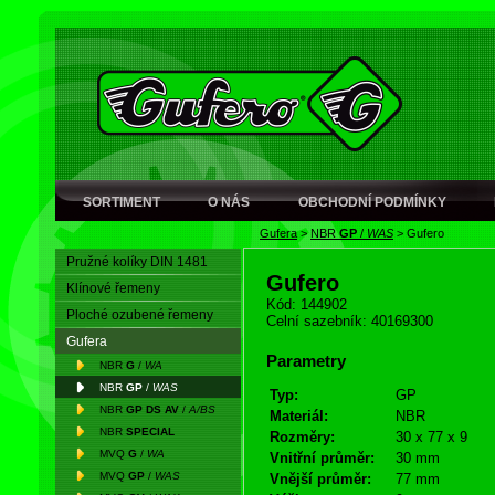
SORTIMENT
O NÁS
OBCHODNÍ PODMÍNKY
Gufera
>
NBR
GP
/
WAS
>
Gufero
Pružné kolíky DIN 1481
Gufero
Klínové řemeny
Kód: 144902
Ploché ozubené řemeny
Celní sazebník: 40169300
Gufera
Parametry
NBR
G
/
WA
NBR
GP
/
WAS
Typ:
GP
NBR
GP DS AV
/
A/BS
Materiál:
NBR
NBR
SPECIAL
Rozměry:
30 x 77 x 9
MVQ
G
/
WA
Vnitřní průměr:
30 mm
MVQ
GP
/
WAS
Vnější průměr:
77 mm