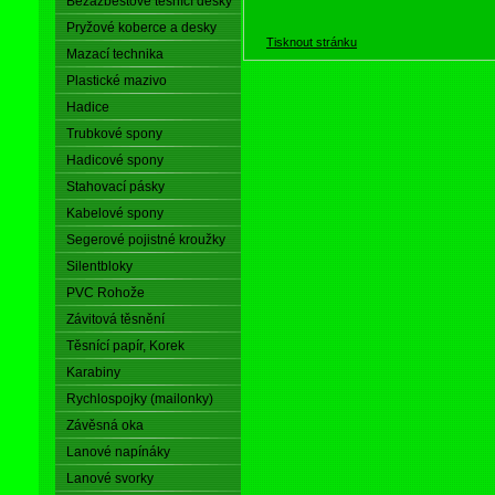
Bezazbestové těsnící desky
Pryžové koberce a desky
Tisknout stránku
Mazací technika
Plastické mazivo
Hadice
Trubkové spony
Hadicové spony
Stahovací pásky
Kabelové spony
Segerové pojistné kroužky
Silentbloky
PVC Rohože
Závitová těsnění
Těsnící papír, Korek
Karabiny
Rychlospojky (mailonky)
Závěsná oka
Lanové napínáky
Lanové svorky