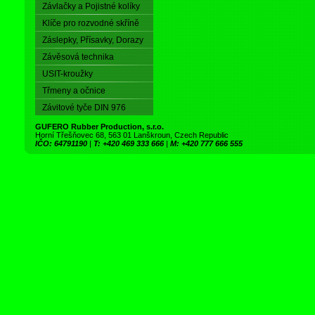
Závlačky a Pojistné kolíky
Klíče pro rozvodné skříně
Záslepky, Přísavky, Dorazy
Závěsová technika
USIT-kroužky
Třmeny a očnice
Závitové tyče DIN 976
GUFERO Rubber Production, s.r.o.
Horní Třešňovec 68, 563 01 Lanškroun, Czech Republic
IČO: 64791190
|
T: +420 469 333 666
|
M: +420 777 666 555