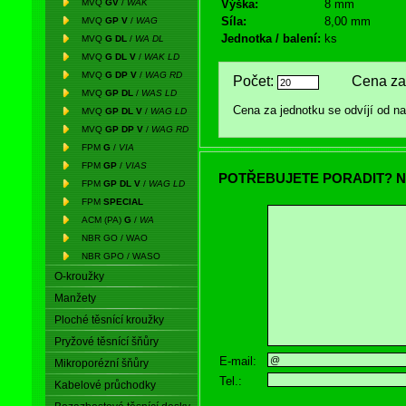
MVQ
GV
/
WAK
Výška:
8 mm
Síla:
8,00 mm
MVQ
GP V
/
WAG
Jednotka / balení:
ks
MVQ
G DL
/
WA DL
MVQ
G DL V
/
WAK LD
MVQ
G DP V
/
WAG RD
Počet:
Cena za 
MVQ
GP DL
/
WAS LD
Cena za jednotku se odvíjí od 
MVQ
GP DL V
/
WAG LD
MVQ
GP DP V
/
WAG RD
FPM
G
/
VIA
FPM
GP
/
VIAS
POTŘEBUJETE PORADIT? N
FPM
GP DL V
/
WAG LD
FPM
SPECIAL
ACM (PA)
G
/
WA
NBR GO / WAO
NBR GPO / WASO
O-kroužky
Manžety
Ploché těsnící kroužky
Pryžové těsnící šňůry
E-mail:
Mikroporézní šňůry
Tel.:
Kabelové průchodky