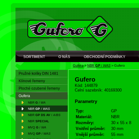
SORTIMENT
O NÁS
OBCHODNÍ PODMÍNKY
Gufera
>
NBR
GP
/
WAS
>
Gufero
Pružné kolíky DIN 1481
Gufero
Klínové řemeny
Kód: 144879
Ploché ozubené řemeny
Celní sazebník: 40169300
Gufera
Parametry
NBR
G
/
WA
NBR
GP
/
WAS
Typ:
GP
NBR
GP DS AV
/
A/BS
Materiál:
NBR
NBR
SPECIAL
Rozměry:
30 x 55 x 8
MVQ
G
/
WA
Vnitřní průměr:
30 mm
MVQ
GP
/
WAS
Vnější průměr:
55 mm