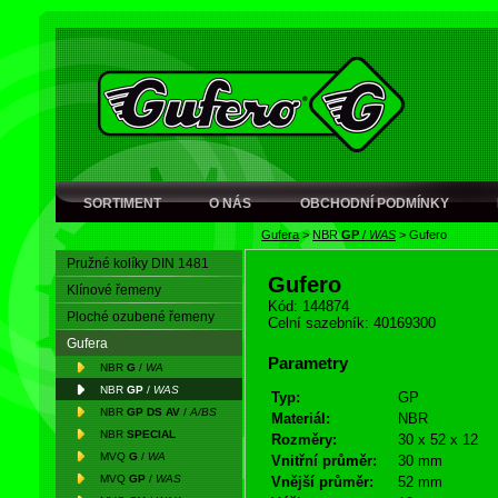
SORTIMENT
O NÁS
OBCHODNÍ PODMÍNKY
Gufera
>
NBR
GP
/
WAS
>
Gufero
Pružné kolíky DIN 1481
Gufero
Klínové řemeny
Kód: 144874
Ploché ozubené řemeny
Celní sazebník: 40169300
Gufera
Parametry
NBR
G
/
WA
NBR
GP
/
WAS
Typ:
GP
NBR
GP DS AV
/
A/BS
Materiál:
NBR
NBR
SPECIAL
Rozměry:
30 x 52 x 12
MVQ
G
/
WA
Vnitřní průměr:
30 mm
MVQ
GP
/
WAS
Vnější průměr:
52 mm