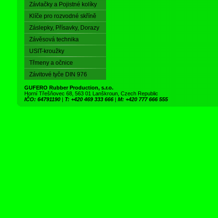
Závlačky a Pojistné kolíky
Klíče pro rozvodné skříně
Záslepky, Přísavky, Dorazy
Závěsová technika
USIT-kroužky
Třmeny a očnice
Závitové tyče DIN 976
GUFERO Rubber Production, s.r.o.
Horní Třešňovec 68, 563 01 Lanškroun, Czech Republic
IČO: 64791190
|
T: +420 469 333 666
|
M: +420 777 666 555