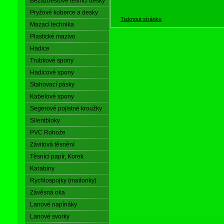
Bezazbestové těsnící desky
Pryžové koberce a desky
Tisknout stránku
Mazací technika
Plastické mazivo
Hadice
Trubkové spony
Hadicové spony
Stahovací pásky
Kabelové spony
Segerové pojistné kroužky
Silentbloky
PVC Rohože
Závitová těsnění
Těsnící papír, Korek
Karabiny
Rychlospojky (mailonky)
Závěsná oka
Lanové napínáky
Lanové svorky