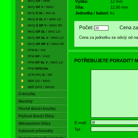
MVQ
GV
/
WAK
Výška:
12 mm
Síla:
12,00 mm
MVQ
GP V
/
WAG
Jednotka / balení:
ks
MVQ
G DL
/
WA DL
MVQ
G DL V
/
WAK LD
MVQ
G DP V
/
WAG RD
Počet:
Cena za 
MVQ
GP DL
/
WAS LD
Cena za jednotku se odvíjí od 
MVQ
GP DL V
/
WAG LD
MVQ
GP DP V
/
WAG RD
FPM
G
/
VIA
FPM
GP
/
VIAS
POTŘEBUJETE PORADIT? N
FPM
GP DL V
/
WAG LD
FPM
SPECIAL
ACM (PA)
G
/
WA
NBR GO / WAO
NBR GPO / WASO
O-kroužky
Manžety
Ploché těsnící kroužky
Pryžové těsnící šňůry
E-mail:
Mikroporézní šňůry
Tel.:
Kabelové průchodky