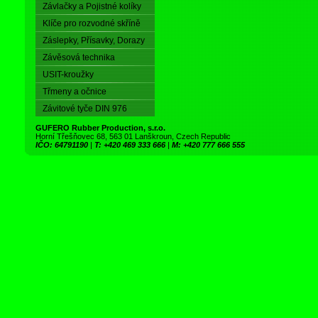
Závlačky a Pojistné kolíky
Klíče pro rozvodné skříně
Záslepky, Přísavky, Dorazy
Závěsová technika
USIT-kroužky
Třmeny a očnice
Závitové tyče DIN 976
GUFERO Rubber Production, s.r.o.
Horní Třešňovec 68, 563 01 Lanškroun, Czech Republic
IČO: 64791190
|
T: +420 469 333 666
|
M: +420 777 666 555