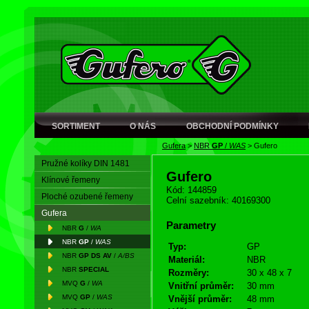
SORTIMENT
O NÁS
OBCHODNÍ PODMÍNKY
Gufera
>
NBR
GP
/
WAS
>
Gufero
Pružné kolíky DIN 1481
Gufero
Klínové řemeny
Kód: 144859
Ploché ozubené řemeny
Celní sazebník: 40169300
Gufera
Parametry
NBR
G
/
WA
NBR
GP
/
WAS
Typ:
GP
NBR
GP DS AV
/
A/BS
Materiál:
NBR
NBR
SPECIAL
Rozměry:
30 x 48 x 7
MVQ
G
/
WA
Vnitřní průměr:
30 mm
MVQ
GP
/
WAS
Vnější průměr:
48 mm