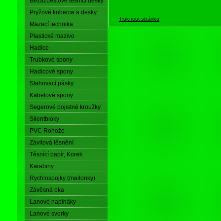
Bezazbestové těsnící desky
Pryžové koberce a desky
Tisknout stránku
Mazací technika
Plastické mazivo
Hadice
Trubkové spony
Hadicové spony
Stahovací pásky
Kabelové spony
Segerové pojistné kroužky
Silentbloky
PVC Rohože
Závitová těsnění
Těsnící papír, Korek
Karabiny
Rychlospojky (mailonky)
Závěsná oka
Lanové napínáky
Lanové svorky