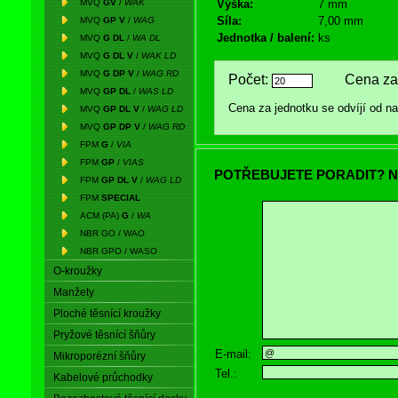
MVQ
GV
/
WAK
Výška:
7 mm
Síla:
7,00 mm
MVQ
GP V
/
WAG
Jednotka / balení:
ks
MVQ
G DL
/
WA DL
MVQ
G DL V
/
WAK LD
MVQ
G DP V
/
WAG RD
Počet:
Cena za 
MVQ
GP DL
/
WAS LD
Cena za jednotku se odvíjí od 
MVQ
GP DL V
/
WAG LD
MVQ
GP DP V
/
WAG RD
FPM
G
/
VIA
FPM
GP
/
VIAS
POTŘEBUJETE PORADIT? N
FPM
GP DL V
/
WAG LD
FPM
SPECIAL
ACM (PA)
G
/
WA
NBR GO / WAO
NBR GPO / WASO
O-kroužky
Manžety
Ploché těsnící kroužky
Pryžové těsnící šňůry
E-mail:
Mikroporézní šňůry
Tel.:
Kabelové průchodky