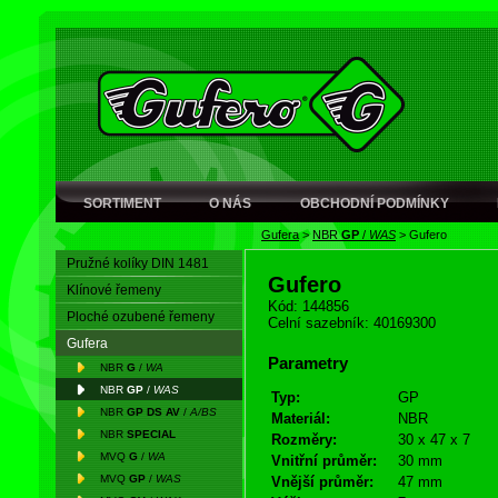
SORTIMENT
O NÁS
OBCHODNÍ PODMÍNKY
Gufera
>
NBR
GP
/
WAS
>
Gufero
Pružné kolíky DIN 1481
Gufero
Klínové řemeny
Kód: 144856
Ploché ozubené řemeny
Celní sazebník: 40169300
Gufera
Parametry
NBR
G
/
WA
NBR
GP
/
WAS
Typ:
GP
NBR
GP DS AV
/
A/BS
Materiál:
NBR
NBR
SPECIAL
Rozměry:
30 x 47 x 7
MVQ
G
/
WA
Vnitřní průměr:
30 mm
MVQ
GP
/
WAS
Vnější průměr:
47 mm