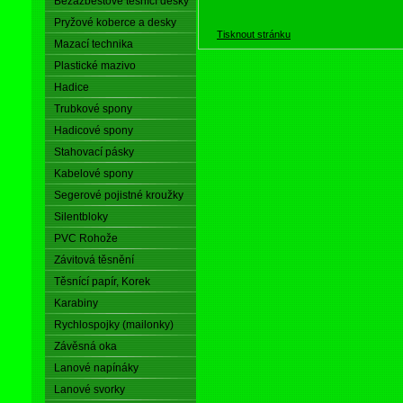
Bezazbestové těsnící desky
Pryžové koberce a desky
Tisknout stránku
Mazací technika
Plastické mazivo
Hadice
Trubkové spony
Hadicové spony
Stahovací pásky
Kabelové spony
Segerové pojistné kroužky
Silentbloky
PVC Rohože
Závitová těsnění
Těsnící papír, Korek
Karabiny
Rychlospojky (mailonky)
Závěsná oka
Lanové napínáky
Lanové svorky