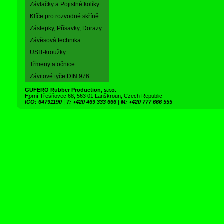
Závlačky a Pojistné kolíky
Klíče pro rozvodné skříně
Záslepky, Přísavky, Dorazy
Závěsová technika
USIT-kroužky
Třmeny a očnice
Závitové tyče DIN 976
GUFERO Rubber Production, s.r.o.
Horní Třešňovec 68, 563 01 Lanškroun, Czech Republic
IČO: 64791190
|
T: +420 469 333 666
|
M: +420 777 666 555