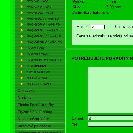
MVQ
GV
/
WAK
Výška:
7 mm
Síla:
7,00 mm
MVQ
GP V
/
WAG
Jednotka / balení:
ks
MVQ
G DL
/
WA DL
MVQ
G DL V
/
WAK LD
MVQ
G DP V
/
WAG RD
Počet:
Cena za 
MVQ
GP DL
/
WAS LD
Cena za jednotku se odvíjí od 
MVQ
GP DL V
/
WAG LD
MVQ
GP DP V
/
WAG RD
FPM
G
/
VIA
FPM
GP
/
VIAS
POTŘEBUJETE PORADIT? N
FPM
GP DL V
/
WAG LD
FPM
SPECIAL
ACM (PA)
G
/
WA
NBR GO / WAO
NBR GPO / WASO
O-kroužky
Manžety
Ploché těsnící kroužky
Pryžové těsnící šňůry
E-mail:
Mikroporézní šňůry
Tel.:
Kabelové průchodky