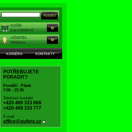
KOŠÍK
0 za 0,00000 Kč
UŽIVATEL
Přihlásit se
KARIÉRA
KONTAKTY
POTŘEBUJETE
PORADIT?
Pondělí - Pátek
7:00 - 15:30
Telefonní kontakt:
+420 469 333 666
+420 469 333 777
E-mail:
office@gufero.cz