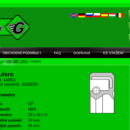
OBCHODNÍ PODMÍNKY
FAQ
DOPRAVA
KE STAŽENÍ
ra
>
NBR
GP
/
WAS
>
Gufero
ufero
: 144853
ní sazebník: 40169300
rametry
p:
GP
teriál:
NBR
změry:
30 x 46 x 8
itřní průměr:
30 mm
ější průměr:
46 mm