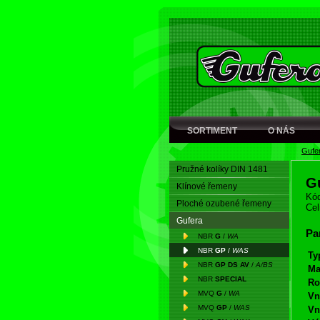
SORTIMENT
O NÁS
Gufe
Pružné kolíky DIN 1481
G
Klínové řemeny
Kód
Ploché ozubené řemeny
Cel
Gufera
Pa
NBR
G
/
WA
NBR
GP
/
WAS
Ty
NBR
GP DS AV
/
A/BS
Ma
NBR
SPECIAL
Ro
MVQ
G
/
WA
Vn
MVQ
GP
/
WAS
Vn