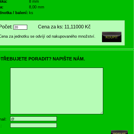
ška:
8 mm
a:
8,00 mm
dnotka / balení:
ks
Počet:
Cena za ks:
11,11000 Kč
Cena za jednotku se odvíjí od nakupovaného množství.
TŘEBUJETE PORADIT? NAPIŠTE NÁM.
ail:
.: