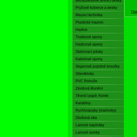
Bezazbestové těsnící desky
Pryžové koberce a desky
Tis
Mazací technika
Plastické mazivo
Hadice
Trubkové spony
Hadicové spony
Stahovací pásky
Kabelové spony
Segerové pojistné kroužky
Silentbloky
PVC Rohože
Závitová těsnění
Těsnící papír, Korek
Karabiny
Rychlospojky (mailonky)
Závěsná oka
Lanové napínáky
Lanové svorky