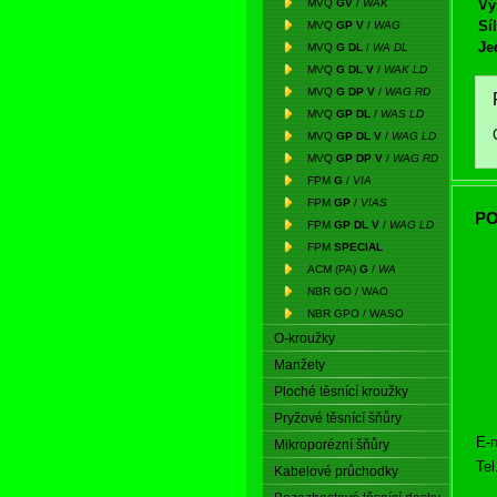
MVQ
GV
/
WAK
Vý
Síl
MVQ
GP V
/
WAG
Je
MVQ
G DL
/
WA DL
MVQ
G DL V
/
WAK LD
MVQ
G DP V
/
WAG RD
MVQ
GP DL
/
WAS LD
MVQ
GP DL V
/
WAG LD
MVQ
GP DP V
/
WAG RD
FPM
G
/
VIA
FPM
GP
/
VIAS
PO
FPM
GP DL V
/
WAG LD
FPM
SPECIAL
ACM (PA)
G
/
WA
NBR GO / WAO
NBR GPO / WASO
O-kroužky
Manžety
Ploché těsnící kroužky
Pryžové těsnící šňůry
E-m
Mikroporézní šňůry
Tel
Kabelové průchodky