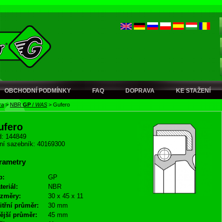
OBCHODNÍ PODMÍNKY
FAQ
DOPRAVA
KE STAŽENÍ
ra
>
NBR
GP
/
WAS
>
Gufero
ufero
: 144849
ní sazebník: 40169300
rametry
p:
GP
teriál:
NBR
změry:
30 x 45 x 11
itřní průměr:
30 mm
ější průměr:
45 mm