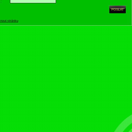
.:
knout stránku