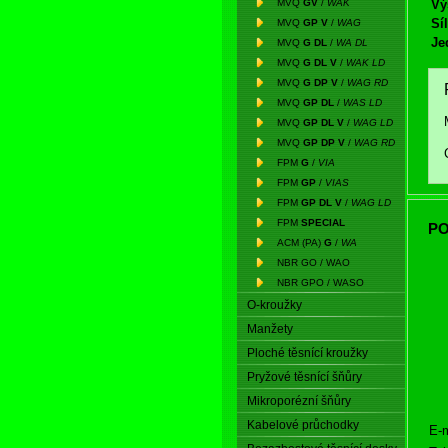
MVQ
GV
/
WAK
Vý
Síl
MVQ
GP V
/
WAG
Je
MVQ
G DL
/
WA DL
MVQ
G DL V
/
WAK LD
MVQ
G DP V
/
WAG RD
MVQ
GP DL
/
WAS LD
MVQ
GP DL V
/
WAG LD
MVQ
GP DP V
/
WAG RD
FPM
G
/
VIA
FPM
GP
/
VIAS
FPM
GP DL V
/
WAG LD
FPM
SPECIAL
PO
ACM (PA)
G
/
WA
NBR GO / WAO
NBR GPO / WASO
O-kroužky
Manžety
Ploché těsnící kroužky
Pryžové těsnící šňůry
Mikroporézní šňůry
Kabelové průchodky
E-m