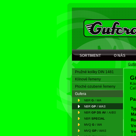
SORTIMENT
O NÁS
Gufe
Pružné kolíky DIN 1481
G
Klínové řemeny
Kód
Ploché ozubené řemeny
Cel
Gufera
Pa
NBR
G
/
WA
NBR
GP
/
WAS
Ty
NBR
GP DS AV
/
A/BS
Ma
NBR
SPECIAL
Ro
MVQ
G
/
WA
Vn
MVQ
GP
/
WAS
Vn