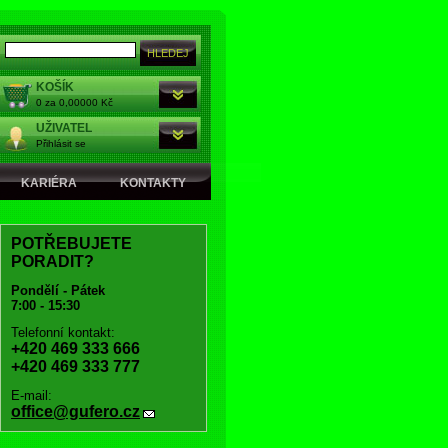
KOŠÍK
0 za 0,00000 Kč
UŽIVATEL
Přihlásit se
KARIÉRA
KONTAKTY
POTŘEBUJETE
PORADIT?
Pondělí - Pátek
7:00 - 15:30
Telefonní kontakt:
+420 469 333 666
+420 469 333 777
E-mail:
office@gufero.cz