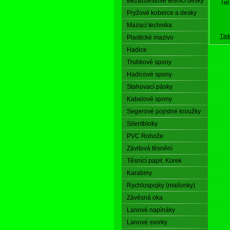
Bezazbestové těsnící desky
Tel
Pryžové koberce a desky
Mazací technika
Tis
Plastické mazivo
Hadice
Trubkové spony
Hadicové spony
Stahovací pásky
Kabelové spony
Segerové pojistné kroužky
Silentbloky
PVC Rohože
Závitová těsnění
Těsnící papír, Korek
Karabiny
Rychlospojky (mailonky)
Závěsná oka
Lanové napínáky
Lanové svorky