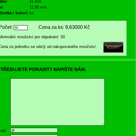
ška:
11 mm
a:
11,00 mm
dnotka / balení:
ks
Počet:
Cena za ks:
9,63000 Kč
Minimální množství pro objednání: 50
Cena za jednotku se odvíjí od nakupovaného množství.
TŘEBUJETE PORADIT? NAPIŠTE NÁM.
ail: