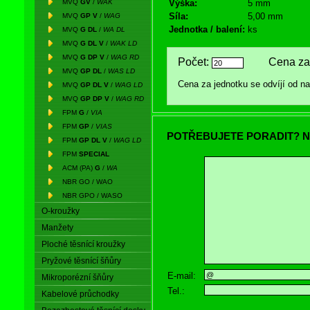
MVQ
GV
/
WAK
Výška:
5 mm
Síla:
5,00 mm
MVQ
GP V
/
WAG
Jednotka / balení:
ks
MVQ
G DL
/
WA DL
MVQ
G DL V
/
WAK LD
MVQ
G DP V
/
WAG RD
Počet:
Cena za 
MVQ
GP DL
/
WAS LD
Cena za jednotku se odvíjí od 
MVQ
GP DL V
/
WAG LD
MVQ
GP DP V
/
WAG RD
FPM
G
/
VIA
FPM
GP
/
VIAS
POTŘEBUJETE PORADIT? N
FPM
GP DL V
/
WAG LD
FPM
SPECIAL
ACM (PA)
G
/
WA
NBR GO / WAO
NBR GPO / WASO
O-kroužky
Manžety
Ploché těsnící kroužky
Pryžové těsnící šňůry
E-mail:
Mikroporézní šňůry
Tel.:
Kabelové průchodky