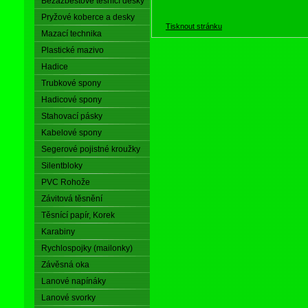
Bezazbestové těsnící desky
Pryžové koberce a desky
Tisknout stránku
Mazací technika
Plastické mazivo
Hadice
Trubkové spony
Hadicové spony
Stahovací pásky
Kabelové spony
Segerové pojistné kroužky
Silentbloky
PVC Rohože
Závitová těsnění
Těsnící papír, Korek
Karabiny
Rychlospojky (mailonky)
Závěsná oka
Lanové napínáky
Lanové svorky