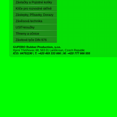
Závlačky a Pojistné kolíky
Klíče pro rozvodné skříně
Záslepky, Přísavky, Dorazy
Závěsová technika
USIT-kroužky
Třmeny a očnice
Závitové tyče DIN 976
GUFERO Rubber Production, s.r.o.
Horní Třešňovec 68, 563 01 Lanškroun, Czech Republic
IČO: 64791190
|
T: +420 469 333 666
|
M: +420 777 666 555