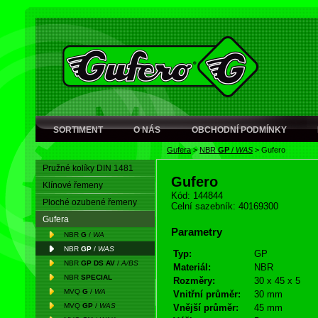
SORTIMENT
O NÁS
OBCHODNÍ PODMÍNKY
Gufera
>
NBR
GP
/
WAS
>
Gufero
Pružné kolíky DIN 1481
Gufero
Klínové řemeny
Kód: 144844
Ploché ozubené řemeny
Celní sazebník: 40169300
Gufera
Parametry
NBR
G
/
WA
NBR
GP
/
WAS
Typ:
GP
NBR
GP DS AV
/
A/BS
Materiál:
NBR
NBR
SPECIAL
Rozměry:
30 x 45 x 5
MVQ
G
/
WA
Vnitřní průměr:
30 mm
MVQ
GP
/
WAS
Vnější průměr:
45 mm