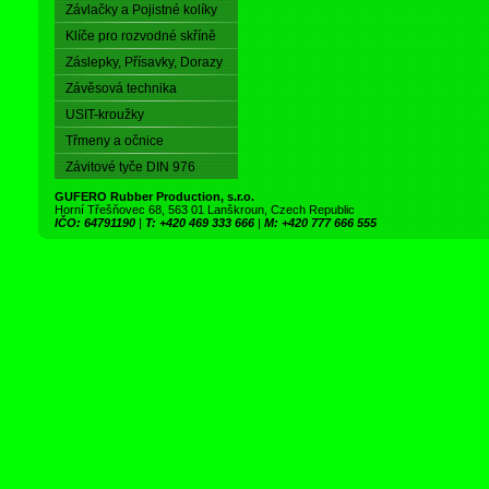
Závlačky a Pojistné kolíky
Klíče pro rozvodné skříně
Záslepky, Přísavky, Dorazy
Závěsová technika
USIT-kroužky
Třmeny a očnice
Závitové tyče DIN 976
GUFERO Rubber Production, s.r.o.
Horní Třešňovec 68, 563 01 Lanškroun, Czech Republic
IČO: 64791190
|
T: +420 469 333 666
|
M: +420 777 666 555