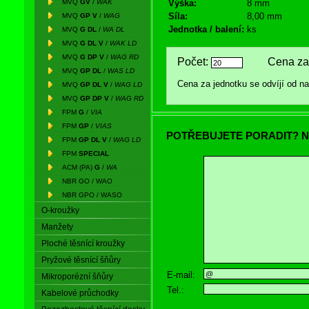
MVQ
GV
/
WAK
Výška:
8 mm
Síla:
8,00 mm
MVQ
GP V
/
WAG
Jednotka / balení:
ks
MVQ
G DL
/
WA DL
MVQ
G DL V
/
WAK LD
MVQ
G DP V
/
WAG RD
Počet:
Cena za 
MVQ
GP DL
/
WAS LD
Cena za jednotku se odvíjí od 
MVQ
GP DL V
/
WAG LD
MVQ
GP DP V
/
WAG RD
FPM
G
/
VIA
FPM
GP
/
VIAS
POTŘEBUJETE PORADIT? N
FPM
GP DL V
/
WAG LD
FPM
SPECIAL
ACM (PA)
G
/
WA
NBR GO / WAO
NBR GPO / WASO
O-kroužky
Manžety
Ploché těsnící kroužky
Pryžové těsnící šňůry
E-mail:
Mikroporézní šňůry
Tel.:
Kabelové průchodky