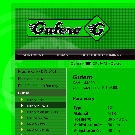
SORTIMENT
O NÁS
OBCHODNÍ PODMÍNKY
Gufera
>
NBR
GP
/
WAS
>
Gufero
Pružné kolíky DIN 1481
Gufero
Klínové řemeny
Kód: 144829
Ploché ozubené řemeny
Celní sazebník: 40169300
Gufera
Parametry
NBR
G
/
WA
NBR
GP
/
WAS
Typ:
GP
NBR
GP DS AV
/
A/BS
Materiál:
NBR
NBR
SPECIAL
Rozměry:
30 x 40 x 8
MVQ
G
/
WA
Vnitřní průměr:
30 mm
MVQ
GP
/
WAS
Vnější průměr:
40 mm