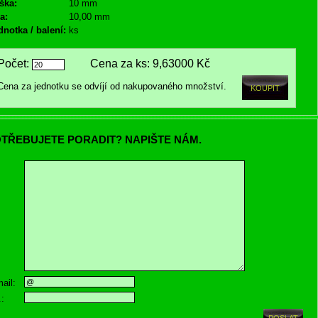
ška:
10 mm
a:
10,00 mm
dnotka / balení:
ks
Počet:
Cena za ks:
9,63000 Kč
Cena za jednotku se odvíjí od nakupovaného množství.
TŘEBUJETE PORADIT? NAPIŠTE NÁM.
ail:
.: