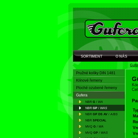
SORTIMENT
O NÁS
Gufe
Pružné kolíky DIN 1481
G
Klínové řemeny
Kód
Ploché ozubené řemeny
Cel
Gufera
Pa
NBR
G
/
WA
NBR
GP
/
WAS
Ty
NBR
GP DS AV
/
A/BS
Ma
NBR
SPECIAL
Ro
MVQ
G
/
WA
Vn
MVQ
GP
/
WAS
Vn