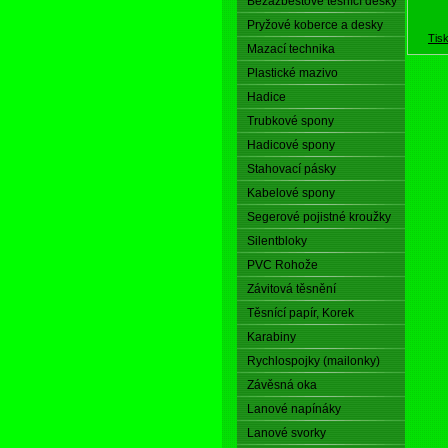
Bezazbestové těsnící desky
Pryžové koberce a desky
Tis
Mazací technika
Plastické mazivo
Hadice
Trubkové spony
Hadicové spony
Stahovací pásky
Kabelové spony
Segerové pojistné kroužky
Silentbloky
PVC Rohože
Závitová těsnění
Těsnící papír, Korek
Karabiny
Rychlospojky (mailonky)
Závěsná oka
Lanové napínáky
Lanové svorky