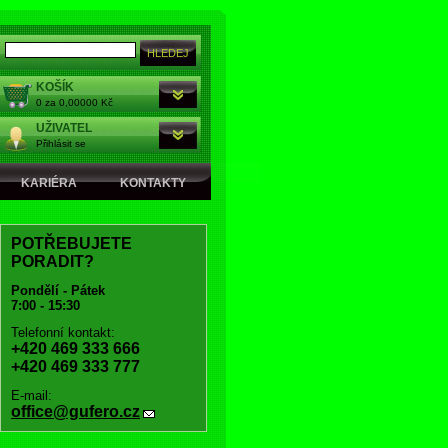
KOŠÍK
0 za 0,00000 Kč
UŽIVATEL
Přihlásit se
KARIÉRA
KONTAKTY
POTŘEBUJETE
PORADIT?
Pondělí - Pátek
7:00 - 15:30
Telefonní kontakt:
+420 469 333 666
+420 469 333 777
E-mail:
office@gufero.cz