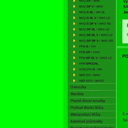
MVQ
GV
/
WAK
Vý
Síl
MVQ
GP V
/
WAG
Je
MVQ
G DL
/
WA DL
MVQ
G DL V
/
WAK LD
MVQ
G DP V
/
WAG RD
MVQ
GP DL
/
WAS LD
MVQ
GP DL V
/
WAG LD
MVQ
GP DP V
/
WAG RD
FPM
G
/
VIA
FPM
GP
/
VIAS
PO
FPM
GP DL V
/
WAG LD
FPM
SPECIAL
ACM (PA)
G
/
WA
NBR GO / WAO
NBR GPO / WASO
O-kroužky
Manžety
Ploché těsnící kroužky
Pryžové těsnící šňůry
E-m
Mikroporézní šňůry
Tel
Kabelové průchodky