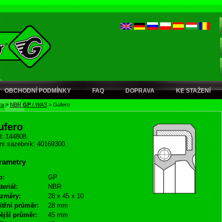
OBCHODNÍ PODMÍNKY
FAQ
DOPRAVA
KE STAŽENÍ
ra
>
NBR
GP
/
WAS
>
Gufero
ufero
: 144808
ní sazebník: 40169300
rametry
p:
GP
teriál:
NBR
změry:
28 x 45 x 10
itřní průměr:
28 mm
ější průměr:
45 mm