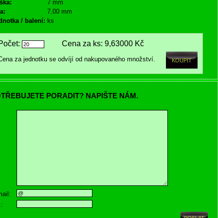
ška:
7 mm
a:
7,00 mm
dnotka / balení:
ks
Počet:
Cena za ks:
9,63000 Kč
Cena za jednotku se odvíjí od nakupovaného množství.
TŘEBUJETE PORADIT? NAPIŠTE NÁM.
ail:
.: