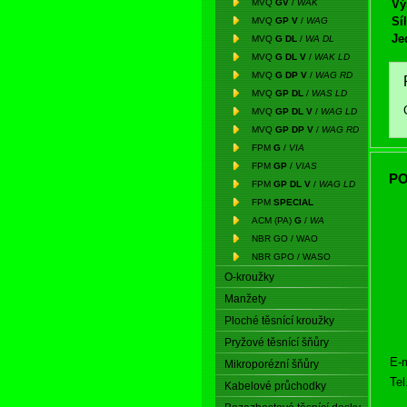
MVQ
GV
/
WAK
Vý
Síl
MVQ
GP V
/
WAG
Je
MVQ
G DL
/
WA DL
MVQ
G DL V
/
WAK LD
MVQ
G DP V
/
WAG RD
MVQ
GP DL
/
WAS LD
MVQ
GP DL V
/
WAG LD
MVQ
GP DP V
/
WAG RD
FPM
G
/
VIA
FPM
GP
/
VIAS
PO
FPM
GP DL V
/
WAG LD
FPM
SPECIAL
ACM (PA)
G
/
WA
NBR GO / WAO
NBR GPO / WASO
O-kroužky
Manžety
Ploché těsnící kroužky
Pryžové těsnící šňůry
E-m
Mikroporézní šňůry
Tel
Kabelové průchodky