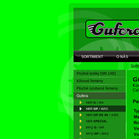
SORTIMENT
O NÁS
Gufe
Pružné kolíky DIN 1481
G
Klínové řemeny
Kód
Ploché ozubené řemeny
Cel
Gufera
Pa
NBR
G
/
WA
NBR
GP
/
WAS
Ty
NBR
GP DS AV
/
A/BS
Ma
NBR
SPECIAL
Ro
MVQ
G
/
WA
Vn
MVQ
GP
/
WAS
Vn