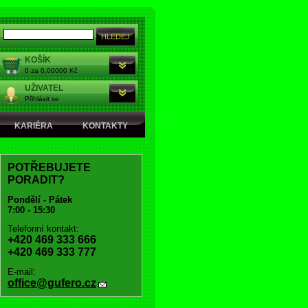
KOŠÍK
0 za 0,00000 Kč
UŽIVATEL
Přihlásit se
KARIÉRA
KONTAKTY
POTŘEBUJETE
PORADIT?
Pondělí - Pátek
7:00 - 15:30
Telefonní kontakt:
+420 469 333 666
+420 469 333 777
E-mail:
office@gufero.cz