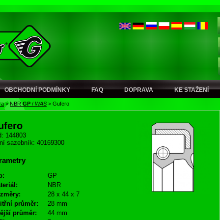
OBCHODNÍ PODMÍNKY
FAQ
DOPRAVA
KE STAŽENÍ
ra
>
NBR
GP
/
WAS
>
Gufero
ufero
: 144803
ní sazebník: 40169300
rametry
p:
GP
teriál:
NBR
změry:
28 x 44 x 7
itřní průměr:
28 mm
ější průměr:
44 mm