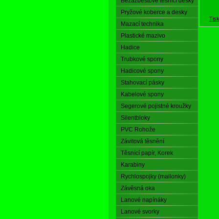
Bezazbestové těsnící desky
Pryžové koberce a desky
Tis
Mazací technika
Plastické mazivo
Hadice
Trubkové spony
Hadicové spony
Stahovací pásky
Kabelové spony
Segerové pojistné kroužky
Silentbloky
PVC Rohože
Závitová těsnění
Těsnící papír, Korek
Karabiny
Rychlospojky (mailonky)
Závěsná oka
Lanové napínáky
Lanové svorky