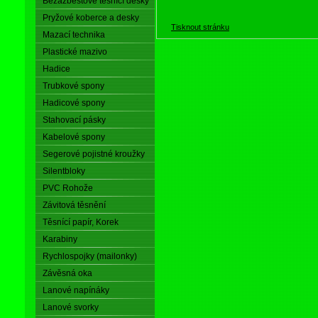
Bezazbestové těsnící desky
Pryžové koberce a desky
Tisknout stránku
Mazací technika
Plastické mazivo
Hadice
Trubkové spony
Hadicové spony
Stahovací pásky
Kabelové spony
Segerové pojistné kroužky
Silentbloky
PVC Rohože
Závitová těsnění
Těsnící papír, Korek
Karabiny
Rychlospojky (mailonky)
Závěsná oka
Lanové napínáky
Lanové svorky