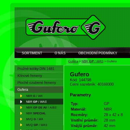
SORTIMENT
O NÁS
OBCHODNÍ PODMÍNKY
Gufera
>
NBR
GP
/
WAS
>
Gufero
Pružné kolíky DIN 1481
Gufero
Klínové řemeny
Kód: 144798
Ploché ozubené řemeny
Celní sazebník: 40169300
Gufera
Parametry
NBR
G
/
WA
NBR
GP
/
WAS
Typ:
GP
NBR
GP DS AV
/
A/BS
Materiál:
NBR
NBR
SPECIAL
Rozměry:
28 x 42 x 8
MVQ
G
/
WA
Vnitřní průměr:
28 mm
MVQ
GP
/
WAS
Vnější průměr:
42 mm