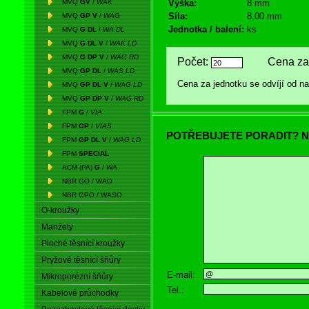
MVQ
GV
/
WAK
Výška:
8 mm
Síla:
8,00 mm
MVQ
GP V
/
WAG
Jednotka / balení:
ks
MVQ
G DL
/
WA DL
MVQ
G DL V
/
WAK LD
MVQ
G DP V
/
WAG RD
Počet:
Cena za 
MVQ
GP DL
/
WAS LD
Cena za jednotku se odvíjí od 
MVQ
GP DL V
/
WAG LD
MVQ
GP DP V
/
WAG RD
FPM
G
/
VIA
FPM
GP
/
VIAS
POTŘEBUJETE PORADIT? N
FPM
GP DL V
/
WAG LD
FPM
SPECIAL
ACM (PA)
G
/
WA
NBR GO / WAO
NBR GPO / WASO
O-kroužky
Manžety
Ploché těsnící kroužky
Pryžové těsnící šňůry
E-mail:
Mikroporézní šňůry
Tel.:
Kabelové průchodky