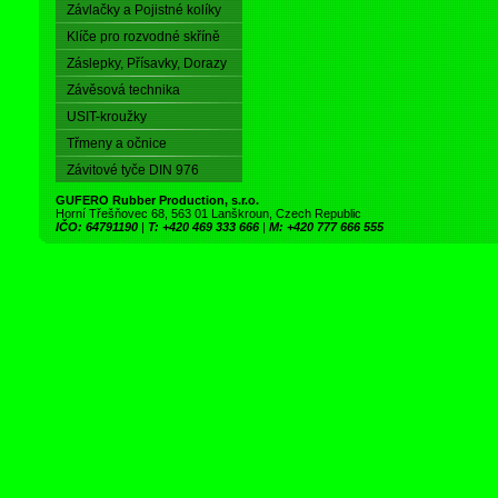
Závlačky a Pojistné kolíky
Klíče pro rozvodné skříně
Záslepky, Přísavky, Dorazy
Závěsová technika
USIT-kroužky
Třmeny a očnice
Závitové tyče DIN 976
GUFERO Rubber Production, s.r.o.
Horní Třešňovec 68, 563 01 Lanškroun, Czech Republic
IČO: 64791190
|
T: +420 469 333 666
|
M: +420 777 666 555