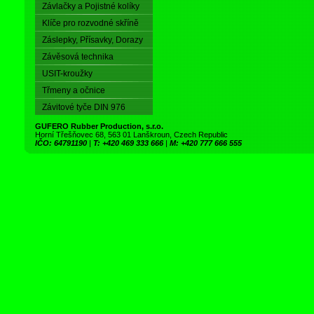
Závlačky a Pojistné kolíky
Klíče pro rozvodné skříně
Záslepky, Přísavky, Dorazy
Závěsová technika
USIT-kroužky
Třmeny a očnice
Závitové tyče DIN 976
GUFERO Rubber Production, s.r.o.
Horní Třešňovec 68, 563 01 Lanškroun, Czech Republic
IČO: 64791190
|
T: +420 469 333 666
|
M: +420 777 666 555