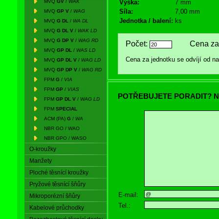
MVQ
GV
/
WAK
Výška:
7 mm
Síla:
7,00 mm
MVQ
GP V
/
WAG
Jednotka / balení:
ks
MVQ
G DL
/
WA DL
MVQ
G DL V
/
WAK LD
MVQ
G DP V
/
WAG RD
Počet:
Cena za 
MVQ
GP DL
/
WAS LD
Cena za jednotku se odvíjí od 
MVQ
GP DL V
/
WAG LD
MVQ
GP DP V
/
WAG RD
FPM
G
/
VIA
FPM
GP
/
VIAS
POTŘEBUJETE PORADIT? N
FPM
GP DL V
/
WAG LD
FPM
SPECIAL
ACM (PA)
G
/
WA
NBR GO / WAO
NBR GPO / WASO
O-kroužky
Manžety
Ploché těsnící kroužky
Pryžové těsnící šňůry
E-mail:
Mikroporézní šňůry
Tel.:
Kabelové průchodky