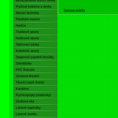
Bezazbestové těsnící desky
Pryžové koberce a desky
Tisknout stránku
Mazací technika
Plastické mazivo
Hadice
Trubkové spony
Hadicové spony
Stahovací pásky
Kabelové spony
Segerové pojistné kroužky
Silentbloky
PVC Rohože
Závitová těsnění
Těsnící papír, Korek
Karabiny
Rychlospojky (mailonky)
Závěsná oka
Lanové napínáky
Lanové svorky