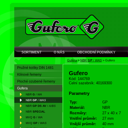
SORTIMENT
O NÁS
OBCHODNÍ PODMÍNKY
Gufera
>
NBR
GP
/
WAS
>
Gufero
Pružné kolíky DIN 1481
Gufero
Klínové řemeny
Kód: 144769
Ploché ozubené řemeny
Celní sazebník: 40169300
Gufera
Parametry
NBR
G
/
WA
NBR
GP
/
WAS
Typ:
GP
NBR
GP DS AV
/
A/BS
Materiál:
NBR
NBR
SPECIAL
Rozměry:
27 x 40 x 7
MVQ
G
/
WA
Vnitřní průměr:
27 mm
MVQ
GP
/
WAS
Vnější průměr:
40 mm