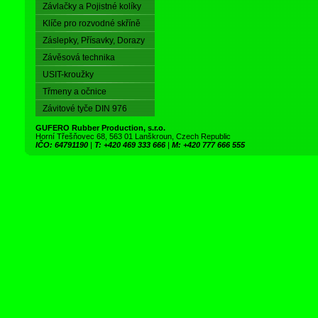
Závlačky a Pojistné kolíky
Klíče pro rozvodné skříně
Záslepky, Přísavky, Dorazy
Závěsová technika
USIT-kroužky
Třmeny a očnice
Závitové tyče DIN 976
GUFERO Rubber Production, s.r.o.
Horní Třešňovec 68, 563 01 Lanškroun, Czech Republic
IČO: 64791190
|
T: +420 469 333 666
|
M: +420 777 666 555