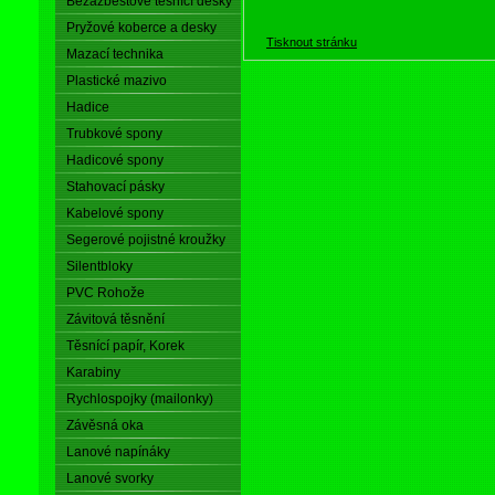
Bezazbestové těsnící desky
Pryžové koberce a desky
Tisknout stránku
Mazací technika
Plastické mazivo
Hadice
Trubkové spony
Hadicové spony
Stahovací pásky
Kabelové spony
Segerové pojistné kroužky
Silentbloky
PVC Rohože
Závitová těsnění
Těsnící papír, Korek
Karabiny
Rychlospojky (mailonky)
Závěsná oka
Lanové napínáky
Lanové svorky