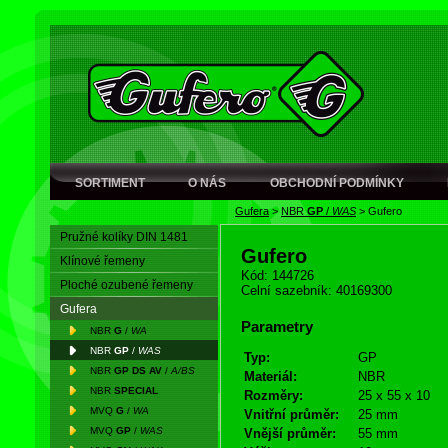
SORTIMENT
O NÁS
OBCHODNÍ PODMÍNKY
Gufera
>
NBR
GP
/
WAS
>
Gufero
Pružné kolíky DIN 1481
Gufero
Klínové řemeny
Kód: 144726
Ploché ozubené řemeny
Celní sazebník: 40169300
Gufera
Parametry
NBR
G
/
WA
NBR
GP
/
WAS
Typ:
GP
NBR
GP DS AV
/
A/BS
Materiál:
NBR
NBR
SPECIAL
Rozměry:
25 x 55 x 10
MVQ
G
/
WA
Vnitřní průměr:
25 mm
MVQ
GP
/
WAS
Vnější průměr:
55 mm