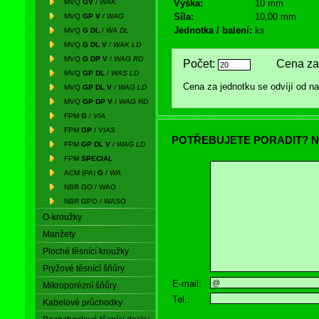
MVQ
GV
/
WAK
Výška:
10 mm
Síla:
10,00 mm
MVQ
GP V
/
WAG
Jednotka / balení:
ks
MVQ
G DL
/
WA DL
MVQ
G DL V
/
WAK LD
MVQ
G DP V
/
WAG RD
Počet:
Cena za 
MVQ
GP DL
/
WAS LD
Cena za jednotku se odvíjí od 
MVQ
GP DL V
/
WAG LD
MVQ
GP DP V
/
WAG RD
FPM
G
/
VIA
FPM
GP
/
VIAS
POTŘEBUJETE PORADIT? N
FPM
GP DL V
/
WAG LD
FPM
SPECIAL
ACM (PA)
G
/
WA
NBR GO / WAO
NBR GPO / WASO
O-kroužky
Manžety
Ploché těsnící kroužky
Pryžové těsnící šňůry
E-mail:
Mikroporézní šňůry
Tel.:
Kabelové průchodky