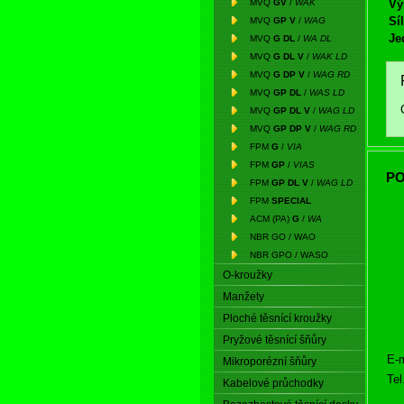
MVQ
GV
/
WAK
Vý
Síl
MVQ
GP V
/
WAG
Je
MVQ
G DL
/
WA DL
MVQ
G DL V
/
WAK LD
MVQ
G DP V
/
WAG RD
MVQ
GP DL
/
WAS LD
MVQ
GP DL V
/
WAG LD
MVQ
GP DP V
/
WAG RD
FPM
G
/
VIA
FPM
GP
/
VIAS
PO
FPM
GP DL V
/
WAG LD
FPM
SPECIAL
ACM (PA)
G
/
WA
NBR GO / WAO
NBR GPO / WASO
O-kroužky
Manžety
Ploché těsnící kroužky
Pryžové těsnící šňůry
E-m
Mikroporézní šňůry
Tel
Kabelové průchodky