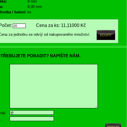
ška:
8 mm
a:
8,00 mm
dnotka / balení:
ks
Počet:
Cena za ks:
11,11000 Kč
Cena za jednotku se odvíjí od nakupovaného množství.
TŘEBUJETE PORADIT? NAPIŠTE NÁM.
ail:
.: