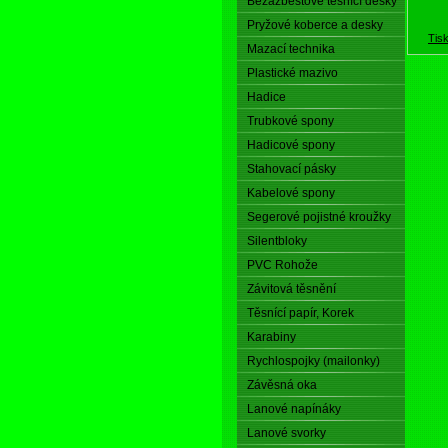
Bezazbestové těsnící desky
Pryžové koberce a desky
Tis
Mazací technika
Plastické mazivo
Hadice
Trubkové spony
Hadicové spony
Stahovací pásky
Kabelové spony
Segerové pojistné kroužky
Silentbloky
PVC Rohože
Závitová těsnění
Těsnící papír, Korek
Karabiny
Rychlospojky (mailonky)
Závěsná oka
Lanové napínáky
Lanové svorky