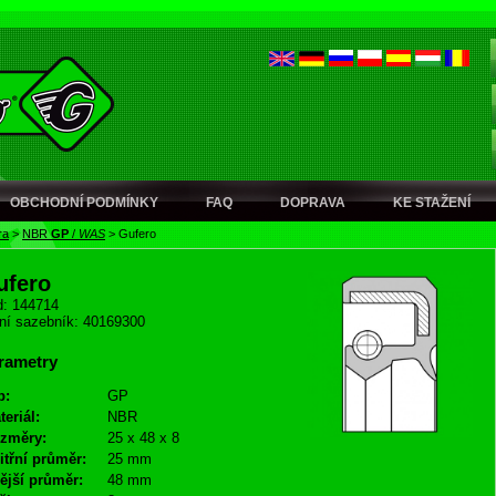
OBCHODNÍ PODMÍNKY
FAQ
DOPRAVA
KE STAŽENÍ
ra
>
NBR
GP
/
WAS
>
Gufero
ufero
: 144714
ní sazebník: 40169300
rametry
p:
GP
teriál:
NBR
změry:
25 x 48 x 8
itřní průměr:
25 mm
ější průměr:
48 mm