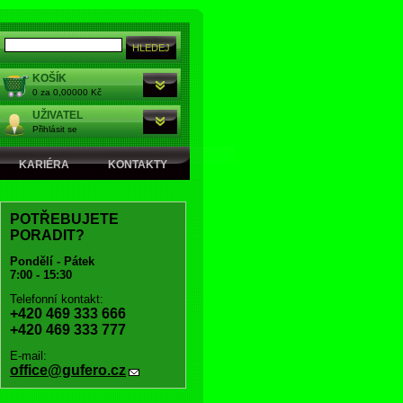
KOŠÍK
0 za 0,00000 Kč
UŽIVATEL
Přihlásit se
KARIÉRA
KONTAKTY
POTŘEBUJETE
PORADIT?
Pondělí - Pátek
7:00 - 15:30
Telefonní kontakt:
+420 469 333 666
+420 469 333 777
E-mail:
office@gufero.cz