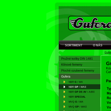
SORTIMENT
O NÁS
Gufe
Pružné kolíky DIN 1481
G
Klínové řemeny
Kód
Ploché ozubené řemeny
Cel
Gufera
Pa
NBR
G
/
WA
NBR
GP
/
WAS
Ty
NBR
GP DS AV
/
A/BS
Ma
NBR
SPECIAL
Ro
MVQ
G
/
WA
Vn
MVQ
GP
/
WAS
Vn