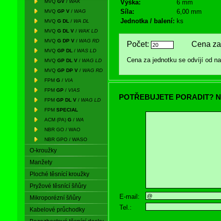
MVQ
GV
/
WAK
Výška:
6 mm
Síla:
6,00 mm
MVQ
GP V
/
WAG
Jednotka / balení:
ks
MVQ
G DL
/
WA DL
MVQ
G DL V
/
WAK LD
MVQ
G DP V
/
WAG RD
Počet:
Cena za 
MVQ
GP DL
/
WAS LD
Cena za jednotku se odvíjí od 
MVQ
GP DL V
/
WAG LD
MVQ
GP DP V
/
WAG RD
FPM
G
/
VIA
FPM
GP
/
VIAS
POTŘEBUJETE PORADIT? N
FPM
GP DL V
/
WAG LD
FPM
SPECIAL
ACM (PA)
G
/
WA
NBR GO / WAO
NBR GPO / WASO
O-kroužky
Manžety
Ploché těsnící kroužky
Pryžové těsnící šňůry
E-mail:
Mikroporézní šňůry
Tel.:
Kabelové průchodky