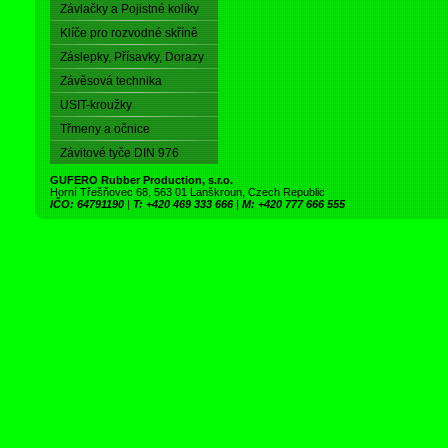
Závlačky a Pojistné kolíky
Klíče pro rozvodné skříně
Záslepky, Přísavky, Dorazy
Závěsová technika
USIT-kroužky
Třmeny a očnice
Závitové tyče DIN 976
GUFERO Rubber Production, s.r.o.
Horní Třešňovec 68, 563 01 Lanškroun, Czech Republic
IČO: 64791190
|
T: +420 469 333 666
|
M: +420 777 666 555