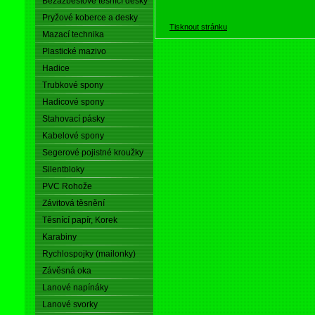
Bezazbestové těsnící desky
Pryžové koberce a desky
Tisknout stránku
Mazací technika
Plastické mazivo
Hadice
Trubkové spony
Hadicové spony
Stahovací pásky
Kabelové spony
Segerové pojistné kroužky
Silentbloky
PVC Rohože
Závitová těsnění
Těsnící papír, Korek
Karabiny
Rychlospojky (mailonky)
Závěsná oka
Lanové napínáky
Lanové svorky