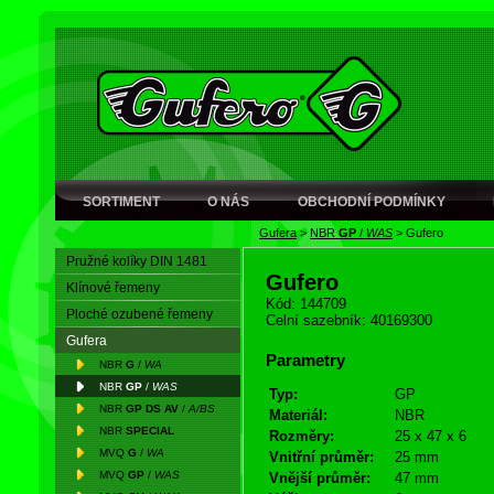
SORTIMENT
O NÁS
OBCHODNÍ PODMÍNKY
Gufera
>
NBR
GP
/
WAS
>
Gufero
Pružné kolíky DIN 1481
Gufero
Klínové řemeny
Kód: 144709
Ploché ozubené řemeny
Celní sazebník: 40169300
Gufera
Parametry
NBR
G
/
WA
NBR
GP
/
WAS
Typ:
GP
NBR
GP DS AV
/
A/BS
Materiál:
NBR
NBR
SPECIAL
Rozměry:
25 x 47 x 6
MVQ
G
/
WA
Vnitřní průměr:
25 mm
MVQ
GP
/
WAS
Vnější průměr:
47 mm