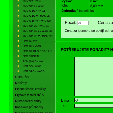
MVQ
GV
/
WAK
Výška:
8 mm
Síla:
8,00 mm
MVQ
GP V
/
WAG
Jednotka / balení:
ks
MVQ
G DL
/
WA DL
MVQ
G DL V
/
WAK LD
MVQ
G DP V
/
WAG RD
Počet:
Cena za 
MVQ
GP DL
/
WAS LD
Cena za jednotku se odvíjí od 
MVQ
GP DL V
/
WAG LD
MVQ
GP DP V
/
WAG RD
FPM
G
/
VIA
FPM
GP
/
VIAS
POTŘEBUJETE PORADIT? N
FPM
GP DL V
/
WAG LD
FPM
SPECIAL
ACM (PA)
G
/
WA
NBR GO / WAO
NBR GPO / WASO
O-kroužky
Manžety
Ploché těsnící kroužky
Pryžové těsnící šňůry
E-mail:
Mikroporézní šňůry
Tel.:
Kabelové průchodky