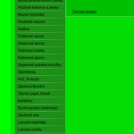
Bezazbestové těsnící desky
Pryžové koberce a desky
Tisknout stránku
Mazací technika
Plastické mazivo
Hadice
Trubkové spony
Hadicové spony
Stahovací pásky
Kabelové spony
Segerové pojistné kroužky
Silentbloky
PVC Rohože
Závitová těsnění
Těsnící papír, Korek
Karabiny
Rychlospojky (mailonky)
Závěsná oka
Lanové napínáky
Lanové svorky