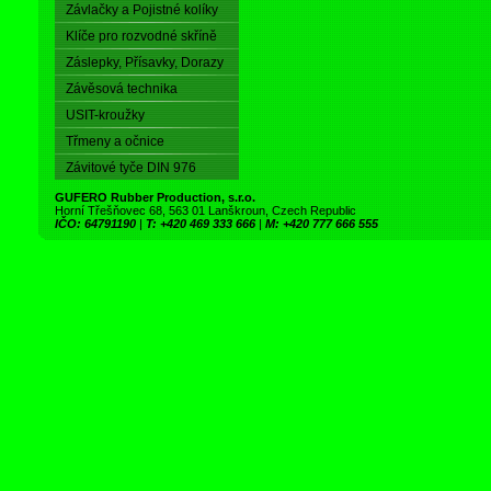
Závlačky a Pojistné kolíky
Klíče pro rozvodné skříně
Záslepky, Přísavky, Dorazy
Závěsová technika
USIT-kroužky
Třmeny a očnice
Závitové tyče DIN 976
GUFERO Rubber Production, s.r.o.
Horní Třešňovec 68, 563 01 Lanškroun, Czech Republic
IČO: 64791190
|
T: +420 469 333 666
|
M: +420 777 666 555