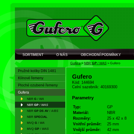
SORTIMENT
O NÁS
OBCHODNÍ PODMÍNKY
Gufera
>
NBR
GP
/
WAS
>
Gufero
Pružné kolíky DIN 1481
Gufero
Klínové řemeny
Kód: 144694
Ploché ozubené řemeny
Celní sazebník: 40169300
Gufera
Parametry
NBR
G
/
WA
NBR
GP
/
WAS
Typ:
GP
NBR
GP DS AV
/
A/BS
Materiál:
NBR
NBR
SPECIAL
Rozměry:
25 x 42 x 8
MVQ
G
/
WA
Vnitřní průměr:
25 mm
MVQ
GP
/
WAS
Vnější průměr:
42 mm