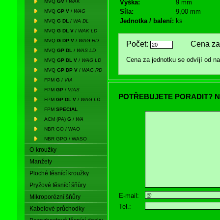
MVQ
GV
/
WAK
Výška:
9 mm
Síla:
9,00 mm
MVQ
GP V
/
WAG
Jednotka / balení:
ks
MVQ
G DL
/
WA DL
MVQ
G DL V
/
WAK LD
MVQ
G DP V
/
WAG RD
Počet:
Cena za 
MVQ
GP DL
/
WAS LD
Cena za jednotku se odvíjí od 
MVQ
GP DL V
/
WAG LD
MVQ
GP DP V
/
WAG RD
FPM
G
/
VIA
FPM
GP
/
VIAS
POTŘEBUJETE PORADIT? N
FPM
GP DL V
/
WAG LD
FPM
SPECIAL
ACM (PA)
G
/
WA
NBR GO / WAO
NBR GPO / WASO
O-kroužky
Manžety
Ploché těsnící kroužky
Pryžové těsnící šňůry
E-mail:
Mikroporézní šňůry
Tel.:
Kabelové průchodky