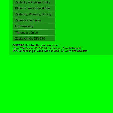
Závlačky a Pojistné kolíky
Klíče pro rozvodné skříně
Záslepky, Přísavky, Dorazy
Závěsová technika
USIT-kroužky
Třmeny a očnice
Závitové tyče DIN 976
GUFERO Rubber Production, s.r.o.
Horní Třešňovec 68, 563 01 Lanškroun, Czech Republic
IČO: 64791190
|
T: +420 469 333 666
|
M: +420 777 666 555