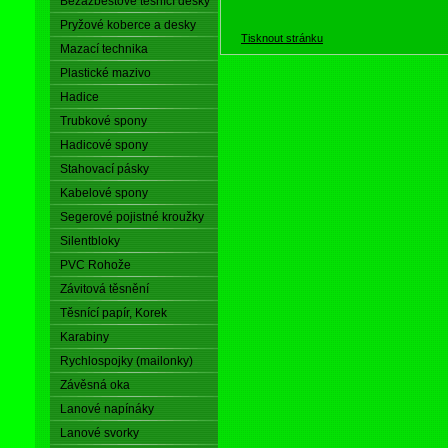
Bezazbestové těsnící desky
Pryžové koberce a desky
Tisknout stránku
Mazací technika
Plastické mazivo
Hadice
Trubkové spony
Hadicové spony
Stahovací pásky
Kabelové spony
Segerové pojistné kroužky
Silentbloky
PVC Rohože
Závitová těsnění
Těsnící papír, Korek
Karabiny
Rychlospojky (mailonky)
Závěsná oka
Lanové napínáky
Lanové svorky