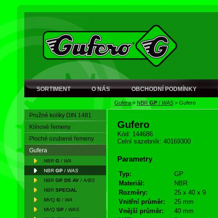
SORTIMENT
O NÁS
OBCHODNÍ PODMÍNKY
Gufera
>
NBR
GP
/
WAS
>
Gufero
Pružné kolíky DIN 1481
Gufero
Klínové řemeny
Kód: 144686
Ploché ozubené řemeny
Celní sazebník: 40169300
Gufera
Parametry
NBR
G
/
WA
NBR
GP
/
WAS
Typ:
GP
NBR
GP DS AV
/
A/BS
Materiál:
NBR
NBR
SPECIAL
Rozměry:
25 x 40 x 9
MVQ
G
/
WA
Vnitřní průměr:
25 mm
MVQ
GP
/
WAS
Vnější průměr:
40 mm