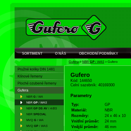
SORTIMENT
O NÁS
OBCHODNÍ PODMÍNKY
Gufera
>
NBR
GP
/
WAS
>
Gufero
Pružné kolíky DIN 1481
Gufero
Klínové řemeny
Kód: 144650
Ploché ozubené řemeny
Celní sazebník: 40169300
Gufera
Parametry
NBR
G
/
WA
NBR
GP
/
WAS
Typ:
GP
NBR
GP DS AV
/
A/BS
Materiál:
NBR
NBR
SPECIAL
Rozměry:
24 x 46 x 10
MVQ
G
/
WA
Vnitřní průměr:
24 mm
MVQ
GP
/
WAS
Vnější průměr:
46 mm