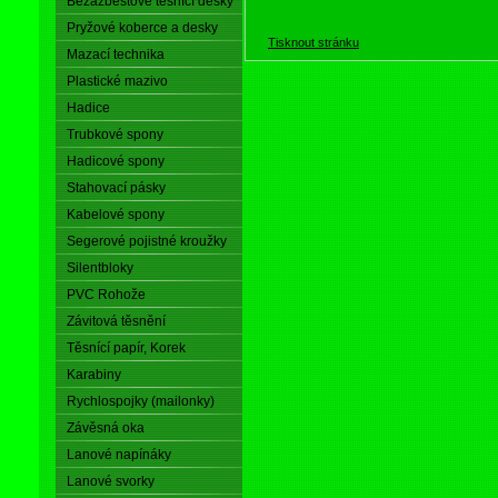
Bezazbestové těsnící desky
Pryžové koberce a desky
Tisknout stránku
Mazací technika
Plastické mazivo
Hadice
Trubkové spony
Hadicové spony
Stahovací pásky
Kabelové spony
Segerové pojistné kroužky
Silentbloky
PVC Rohože
Závitová těsnění
Těsnící papír, Korek
Karabiny
Rychlospojky (mailonky)
Závěsná oka
Lanové napínáky
Lanové svorky