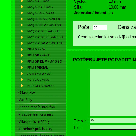
MVQ
GV
/
WAK
Výška:
10 mm
Síla:
10,00 mm
MVQ
GP V
/
WAG
Jednotka / balení:
ks
MVQ
G DL
/
WA DL
MVQ
G DL V
/
WAK LD
MVQ
G DP V
/
WAG RD
Počet:
Cena za 
MVQ
GP DL
/
WAS LD
Cena za jednotku se odvíjí od 
MVQ
GP DL V
/
WAG LD
MVQ
GP DP V
/
WAG RD
FPM
G
/
VIA
FPM
GP
/
VIAS
POTŘEBUJETE PORADIT? N
FPM
GP DL V
/
WAG LD
FPM
SPECIAL
ACM (PA)
G
/
WA
NBR GO / WAO
NBR GPO / WASO
O-kroužky
Manžety
Ploché těsnící kroužky
Pryžové těsnící šňůry
E-mail:
Mikroporézní šňůry
Tel.:
Kabelové průchodky