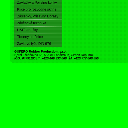
Závlačky a Pojistné kolíky
Klíče pro rozvodné skříně
Záslepky, Přísavky, Dorazy
Závěsová technika
USIT-kroužky
Třmeny a očnice
Závitové tyče DIN 976
GUFERO Rubber Production, s.r.o.
Horní Třešňovec 68, 563 01 Lanškroun, Czech Republic
IČO: 64791190
|
T: +420 469 333 666
|
M: +420 777 666 555