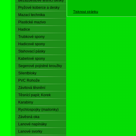
Bezazbestové těsnící desky
Pryžové koberce a desky
Tisknout stránku
Mazací technika
Plastické mazivo
Hadice
Trubkové spony
Hadicové spony
Stahovací pásky
Kabelové spony
Segerové pojistné kroužky
Silentbloky
PVC Rohože
Závitová těsnění
Těsnící papír, Korek
Karabiny
Rychlospojky (mailonky)
Závěsná oka
Lanové napínáky
Lanové svorky