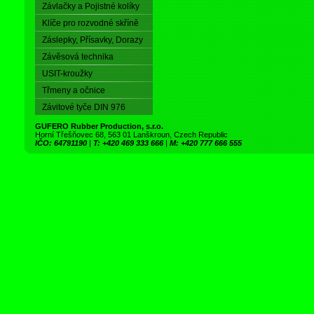
Závlačky a Pojistné kolíky
Klíče pro rozvodné skříně
Záslepky, Přísavky, Dorazy
Závěsová technika
USIT-kroužky
Třmeny a očnice
Závitové tyče DIN 976
GUFERO Rubber Production, s.r.o.
Horní Třešňovec 68, 563 01 Lanškroun, Czech Republic
IČO: 64791190
|
T: +420 469 333 666
|
M: +420 777 666 555