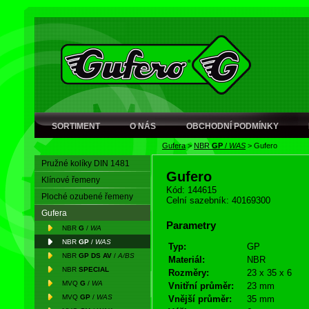
SORTIMENT
O NÁS
OBCHODNÍ PODMÍNKY
Gufera
>
NBR
GP
/
WAS
>
Gufero
Pružné kolíky DIN 1481
Gufero
Klínové řemeny
Kód: 144615
Ploché ozubené řemeny
Celní sazebník: 40169300
Gufera
Parametry
NBR
G
/
WA
NBR
GP
/
WAS
Typ:
GP
NBR
GP DS AV
/
A/BS
Materiál:
NBR
NBR
SPECIAL
Rozměry:
23 x 35 x 6
MVQ
G
/
WA
Vnitřní průměr:
23 mm
MVQ
GP
/
WAS
Vnější průměr:
35 mm