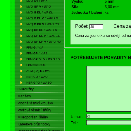
MVQ
GV
/
WAK
Výška:
6 mm
Síla:
6,00 mm
MVQ
GP V
/
WAG
Jednotka / balení:
ks
MVQ
G DL
/
WA DL
MVQ
G DL V
/
WAK LD
MVQ
G DP V
/
WAG RD
Počet:
Cena za 
MVQ
GP DL
/
WAS LD
Cena za jednotku se odvíjí od 
MVQ
GP DL V
/
WAG LD
MVQ
GP DP V
/
WAG RD
FPM
G
/
VIA
FPM
GP
/
VIAS
POTŘEBUJETE PORADIT? N
FPM
GP DL V
/
WAG LD
FPM
SPECIAL
ACM (PA)
G
/
WA
NBR GO / WAO
NBR GPO / WASO
O-kroužky
Manžety
Ploché těsnící kroužky
Pryžové těsnící šňůry
E-mail:
Mikroporézní šňůry
Tel.:
Kabelové průchodky