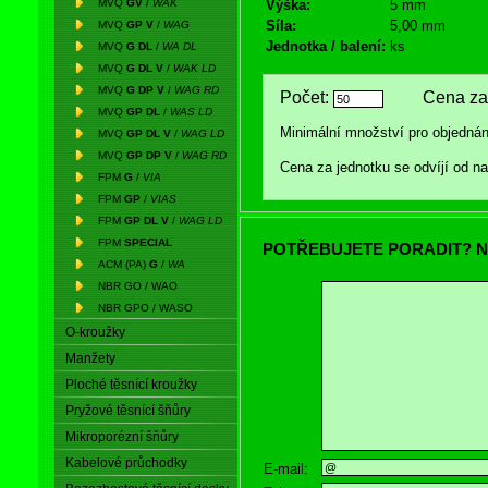
MVQ
GV
/
WAK
Výška:
5 mm
Síla:
5,00 mm
MVQ
GP V
/
WAG
Jednotka / balení:
ks
MVQ
G DL
/
WA DL
MVQ
G DL V
/
WAK LD
MVQ
G DP V
/
WAG RD
Počet:
Cena za 
MVQ
GP DL
/
WAS LD
Minimální množství pro objednán
MVQ
GP DL V
/
WAG LD
MVQ
GP DP V
/
WAG RD
Cena za jednotku se odvíjí od 
FPM
G
/
VIA
FPM
GP
/
VIAS
FPM
GP DL V
/
WAG LD
FPM
SPECIAL
POTŘEBUJETE PORADIT? N
ACM (PA)
G
/
WA
NBR GO / WAO
NBR GPO / WASO
O-kroužky
Manžety
Ploché těsnící kroužky
Pryžové těsnící šňůry
Mikroporézní šňůry
Kabelové průchodky
E-mail: