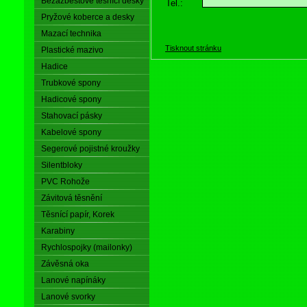
Bezazbestové těsnící desky
Tel.:
Pryžové koberce a desky
Mazací technika
Tisknout stránku
Plastické mazivo
Hadice
Trubkové spony
Hadicové spony
Stahovací pásky
Kabelové spony
Segerové pojistné kroužky
Silentbloky
PVC Rohože
Závitová těsnění
Těsnící papír, Korek
Karabiny
Rychlospojky (mailonky)
Závěsná oka
Lanové napínáky
Lanové svorky