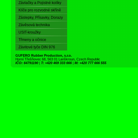
Závlačky a Pojistné kolíky
Klíče pro rozvodné skříně
Záslepky, Přísavky, Dorazy
Závěsová technika
USIT-kroužky
Třmeny a očnice
Závitové tyče DIN 976
GUFERO Rubber Production, s.r.o.
Horní Třešňovec 68, 563 01 Lanškroun, Czech Republic
IČO: 64791190
|
T: +420 469 333 666
|
M: +420 777 666 555