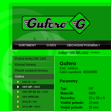
SORTIMENT
O NÁS
OBCHODNÍ PODMÍNKY
Gufera
>
NBR
GP
/
WAS
>
Gufero
Pružné kolíky DIN 1481
Gufero
Klínové řemeny
Kód: 144614
Ploché ozubené řemeny
Celní sazebník: 40169300
Gufera
Parametry
NBR
G
/
WA
NBR
GP
/
WAS
Typ:
GP
NBR
GP DS AV
/
A/BS
Materiál:
NBR
NBR
SPECIAL
Rozměry:
23 x 32 x 5
MVQ
G
/
WA
Vnitřní průměr:
23 mm
MVQ
GP
/
WAS
Vnější průměr:
32 mm