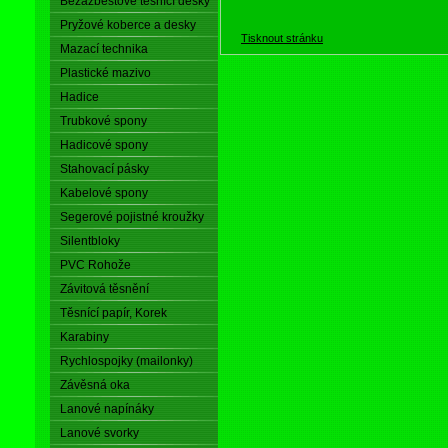
Bezazbestové těsnící desky
Pryžové koberce a desky
Tisknout stránku
Mazací technika
Plastické mazivo
Hadice
Trubkové spony
Hadicové spony
Stahovací pásky
Kabelové spony
Segerové pojistné kroužky
Silentbloky
PVC Rohože
Závitová těsnění
Těsnící papír, Korek
Karabiny
Rychlospojky (mailonky)
Závěsná oka
Lanové napínáky
Lanové svorky