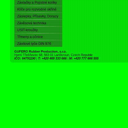
Závlačky a Pojistné kolíky
Klíče pro rozvodné skříně
Záslepky, Přísavky, Dorazy
Závěsová technika
USIT-kroužky
Třmeny a očnice
Závitové tyče DIN 976
GUFERO Rubber Production, s.r.o.
Horní Třešňovec 68, 563 01 Lanškroun, Czech Republic
IČO: 64791190
|
T: +420 469 333 666
|
M: +420 777 666 555