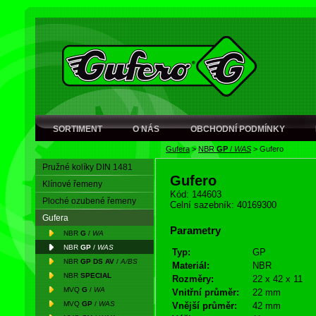
SORTIMENT
O NÁS
OBCHODNÍ PODMÍNKY
Gufera
>
NBR
GP
/
WAS
>
Gufero
Pružné kolíky DIN 1481
Gufero
Klínové řemeny
Kód: 144603
Ploché ozubené řemeny
Celní sazebník: 40169300
Gufera
Parametry
NBR
G
/
WA
NBR
GP
/
WAS
Typ:
GP
NBR
GP DS AV
/
A/BS
Materiál:
NBR
NBR
SPECIAL
Rozměry:
22 x 42 x 11
MVQ
G
/
WA
Vnitřní průměr:
22 mm
MVQ
GP
/
WAS
Vnější průměr:
42 mm