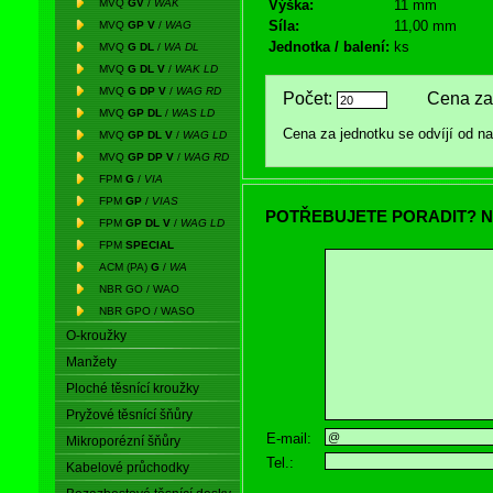
MVQ
GV
/
WAK
Výška:
11 mm
Síla:
11,00 mm
MVQ
GP V
/
WAG
Jednotka / balení:
ks
MVQ
G DL
/
WA DL
MVQ
G DL V
/
WAK LD
MVQ
G DP V
/
WAG RD
Počet:
Cena za 
MVQ
GP DL
/
WAS LD
Cena za jednotku se odvíjí od 
MVQ
GP DL V
/
WAG LD
MVQ
GP DP V
/
WAG RD
FPM
G
/
VIA
FPM
GP
/
VIAS
POTŘEBUJETE PORADIT? N
FPM
GP DL V
/
WAG LD
FPM
SPECIAL
ACM (PA)
G
/
WA
NBR GO / WAO
NBR GPO / WASO
O-kroužky
Manžety
Ploché těsnící kroužky
Pryžové těsnící šňůry
E-mail:
Mikroporézní šňůry
Tel.:
Kabelové průchodky