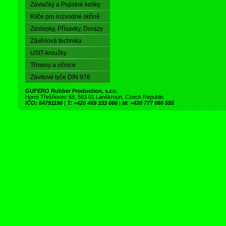
Závlačky a Pojistné kolíky
Klíče pro rozvodné skříně
Záslepky, Přísavky, Dorazy
Závěsová technika
USIT-kroužky
Třmeny a očnice
Závitové tyče DIN 976
GUFERO Rubber Production, s.r.o.
Horní Třešňovec 68, 563 01 Lanškroun, Czech Republic
IČO: 64791190
|
T: +420 469 333 666
|
M: +420 777 666 555