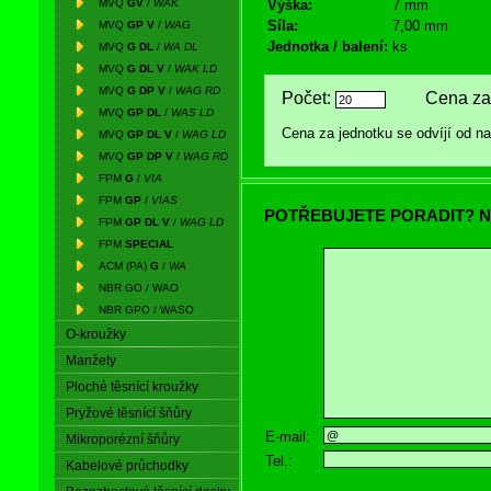
MVQ
GV
/
WAK
Výška:
7 mm
Síla:
7,00 mm
MVQ
GP V
/
WAG
Jednotka / balení:
ks
MVQ
G DL
/
WA DL
MVQ
G DL V
/
WAK LD
MVQ
G DP V
/
WAG RD
Počet:
Cena za 
MVQ
GP DL
/
WAS LD
Cena za jednotku se odvíjí od 
MVQ
GP DL V
/
WAG LD
MVQ
GP DP V
/
WAG RD
FPM
G
/
VIA
FPM
GP
/
VIAS
POTŘEBUJETE PORADIT? N
FPM
GP DL V
/
WAG LD
FPM
SPECIAL
ACM (PA)
G
/
WA
NBR GO / WAO
NBR GPO / WASO
O-kroužky
Manžety
Ploché těsnící kroužky
Pryžové těsnící šňůry
E-mail:
Mikroporézní šňůry
Tel.:
Kabelové průchodky