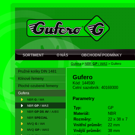
SORTIMENT
O NÁS
OBCHODNÍ PODMÍNKY
Gufera
>
NBR
GP
/
WAS
>
Gufero
Pružné kolíky DIN 1481
Gufero
Klínové řemeny
Kód: 144590
Ploché ozubené řemeny
Celní sazebník: 40169300
Gufera
Parametry
NBR
G
/
WA
NBR
GP
/
WAS
Typ:
GP
NBR
GP DS AV
/
A/BS
Materiál:
NBR
NBR
SPECIAL
Rozměry:
22 x 38 x 7
MVQ
G
/
WA
Vnitřní průměr:
22 mm
MVQ
GP
/
WAS
Vnější průměr:
38 mm