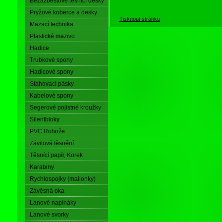
Bezazbestové těsnící desky
Pryžové koberce a desky
Tisknout stránku
Mazací technika
Plastické mazivo
Hadice
Trubkové spony
Hadicové spony
Stahovací pásky
Kabelové spony
Segerové pojistné kroužky
Silentbloky
PVC Rohože
Závitová těsnění
Těsnící papír, Korek
Karabiny
Rychlospojky (mailonky)
Závěsná oka
Lanové napínáky
Lanové svorky