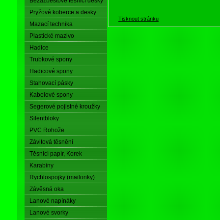
Bezazbestové těsnící desky
Pryžové koberce a desky
Tisknout stránku
Mazací technika
Plastické mazivo
Hadice
Trubkové spony
Hadicové spony
Stahovací pásky
Kabelové spony
Segerové pojistné kroužky
Silentbloky
PVC Rohože
Závitová těsnění
Těsnící papír, Korek
Karabiny
Rychlospojky (mailonky)
Závěsná oka
Lanové napínáky
Lanové svorky