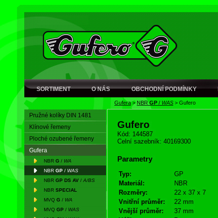
SORTIMENT
O NÁS
OBCHODNÍ PODMÍNKY
Gufera
>
NBR
GP
/
WAS
>
Gufero
Pružné kolíky DIN 1481
Gufero
Klínové řemeny
Kód: 144587
Ploché ozubené řemeny
Celní sazebník: 40169300
Gufera
Parametry
NBR
G
/
WA
NBR
GP
/
WAS
Typ:
GP
NBR
GP DS AV
/
A/BS
Materiál:
NBR
NBR
SPECIAL
Rozměry:
22 x 37 x 7
MVQ
G
/
WA
Vnitřní průměr:
22 mm
MVQ
GP
/
WAS
Vnější průměr:
37 mm