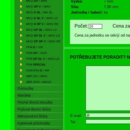
MVQ
GV
/
WAK
Výška:
7 mm
Síla:
7,00 mm
MVQ
GP V
/
WAG
Jednotka / balení:
ks
MVQ
G DL
/
WA DL
MVQ
G DL V
/
WAK LD
MVQ
G DP V
/
WAG RD
Počet:
Cena za 
MVQ
GP DL
/
WAS LD
Cena za jednotku se odvíjí od 
MVQ
GP DL V
/
WAG LD
MVQ
GP DP V
/
WAG RD
FPM
G
/
VIA
FPM
GP
/
VIAS
POTŘEBUJETE PORADIT? N
FPM
GP DL V
/
WAG LD
FPM
SPECIAL
ACM (PA)
G
/
WA
NBR GO / WAO
NBR GPO / WASO
O-kroužky
Manžety
Ploché těsnící kroužky
Pryžové těsnící šňůry
E-mail:
Mikroporézní šňůry
Tel.:
Kabelové průchodky