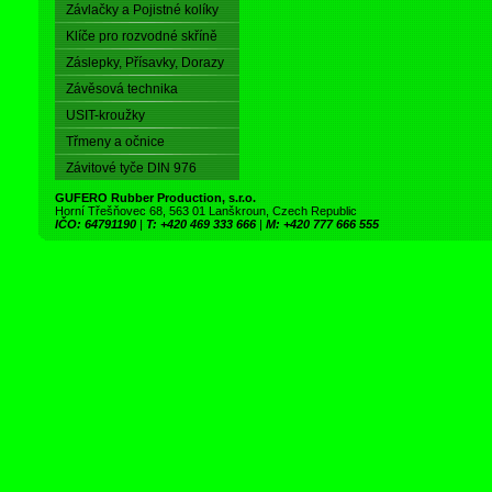
Závlačky a Pojistné kolíky
Klíče pro rozvodné skříně
Záslepky, Přísavky, Dorazy
Závěsová technika
USIT-kroužky
Třmeny a očnice
Závitové tyče DIN 976
GUFERO Rubber Production, s.r.o.
Horní Třešňovec 68, 563 01 Lanškroun, Czech Republic
IČO: 64791190
|
T: +420 469 333 666
|
M: +420 777 666 555