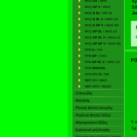
MVQ
GV
/
WAK
Vý
Síl
MVQ
GP V
/
WAG
Je
MVQ
G DL
/
WA DL
MVQ
G DL V
/
WAK LD
MVQ
G DP V
/
WAG RD
MVQ
GP DL
/
WAS LD
MVQ
GP DL V
/
WAG LD
MVQ
GP DP V
/
WAG RD
FPM
G
/
VIA
FPM
GP
/
VIAS
PO
FPM
GP DL V
/
WAG LD
FPM
SPECIAL
ACM (PA)
G
/
WA
NBR GO / WAO
NBR GPO / WASO
O-kroužky
Manžety
Ploché těsnící kroužky
Pryžové těsnící šňůry
E-m
Mikroporézní šňůry
Tel
Kabelové průchodky