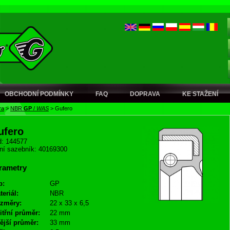
OBCHODNÍ PODMÍNKY
FAQ
DOPRAVA
KE STAŽENÍ
ra
>
NBR
GP
/
WAS
>
Gufero
ufero
: 144577
ní sazebník: 40169300
rametry
p:
GP
teriál:
NBR
změry:
22 x 33 x 6,5
itřní průměr:
22 mm
ější průměr:
33 mm