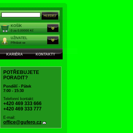
KOŠÍK
0 za 0,00000 Kč
UŽIVATEL
Přihlásit se
KARIÉRA
KONTAKTY
POTŘEBUJETE
PORADIT?
Pondělí - Pátek
7:00 - 15:30
Telefonní kontakt:
+420 469 333 666
+420 469 333 777
E-mail:
office@gufero.cz