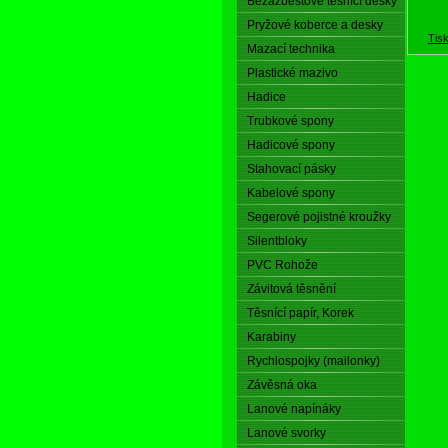
Bezazbestové těsnící desky
Pryžové koberce a desky
Tis
Mazací technika
Plastické mazivo
Hadice
Trubkové spony
Hadicové spony
Stahovací pásky
Kabelové spony
Segerové pojistné kroužky
Silentbloky
PVC Rohože
Závitová těsnění
Těsnící papír, Korek
Karabiny
Rychlospojky (mailonky)
Závěsná oka
Lanové napínáky
Lanové svorky