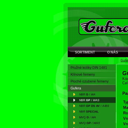
SORTIMENT
O NÁS
Gufe
Pružné kolíky DIN 1481
G
Klínové řemeny
Kód
Ploché ozubené řemeny
Cel
Gufera
Pa
NBR
G
/
WA
NBR
GP
/
WAS
Ty
NBR
GP DS AV
/
A/BS
Ma
NBR
SPECIAL
Ro
MVQ
G
/
WA
Vn
MVQ
GP
/
WAS
Vn