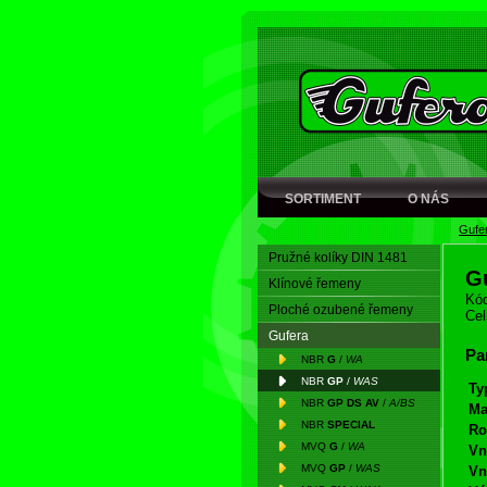
SORTIMENT
O NÁS
Gufe
Pružné kolíky DIN 1481
G
Klínové řemeny
Kód
Ploché ozubené řemeny
Cel
Gufera
Pa
NBR
G
/
WA
NBR
GP
/
WAS
Ty
NBR
GP DS AV
/
A/BS
Ma
NBR
SPECIAL
Ro
MVQ
G
/
WA
Vn
MVQ
GP
/
WAS
Vn