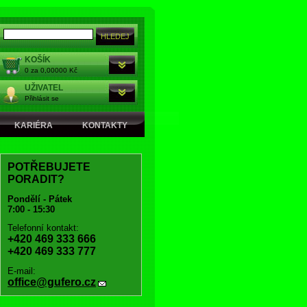
KOŠÍK
0 za 0,00000 Kč
UŽIVATEL
Přihlásit se
KARIÉRA
KONTAKTY
POTŘEBUJETE
PORADIT?
Pondělí - Pátek
7:00 - 15:30
Telefonní kontakt:
+420 469 333 666
+420 469 333 777
E-mail:
office@gufero.cz