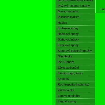
Bezazbestové těsnící desky
Pryžové koberce a desky
Tis
Mazací technika
Plastické mazivo
Hadice
Trubkové spony
Hadicové spony
Stahovací pásky
Kabelové spony
Segerové pojistné kroužky
Silentbloky
PVC Rohože
Závitová těsnění
Těsnící papír, Korek
Karabiny
Rychlospojky (mailonky)
Závěsná oka
Lanové napínáky
Lanové svorky