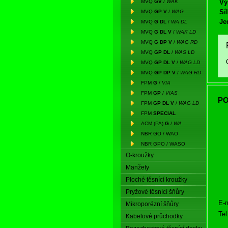
MVQ
GV
/
WAK
Vý
Síl
MVQ
GP V
/
WAG
Je
MVQ
G DL
/
WA DL
MVQ
G DL V
/
WAK LD
MVQ
G DP V
/
WAG RD
MVQ
GP DL
/
WAS LD
MVQ
GP DL V
/
WAG LD
MVQ
GP DP V
/
WAG RD
FPM
G
/
VIA
FPM
GP
/
VIAS
PO
FPM
GP DL V
/
WAG LD
FPM
SPECIAL
ACM (PA)
G
/
WA
NBR GO / WAO
NBR GPO / WASO
O-kroužky
Manžety
Ploché těsnící kroužky
Pryžové těsnící šňůry
E-m
Mikroporézní šňůry
Tel
Kabelové průchodky