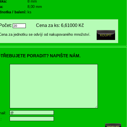
ška:
8 mm
a:
8,00 mm
dnotka / balení:
ks
Počet:
Cena za ks:
6,61000 Kč
Cena za jednotku se odvíjí od nakupovaného množství.
TŘEBUJETE PORADIT? NAPIŠTE NÁM.
ail:
.: