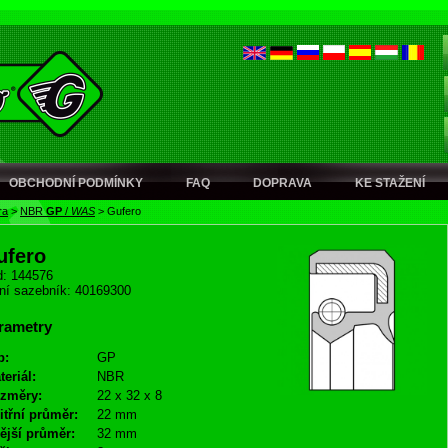
OBCHODNÍ PODMÍNKY
FAQ
DOPRAVA
KE STAŽENÍ
ra
>
NBR
GP
/
WAS
>
Gufero
ufero
: 144576
ní sazebník: 40169300
rametry
p:
GP
teriál:
NBR
změry:
22 x 32 x 8
itřní průměr:
22 mm
ější průměr:
32 mm