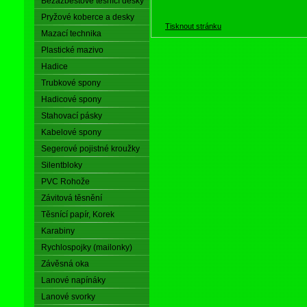
Bezazbestové těsnící desky
Pryžové koberce a desky
Tisknout stránku
Mazací technika
Plastické mazivo
Hadice
Trubkové spony
Hadicové spony
Stahovací pásky
Kabelové spony
Segerové pojistné kroužky
Silentbloky
PVC Rohože
Závitová těsnění
Těsnící papír, Korek
Karabiny
Rychlospojky (mailonky)
Závěsná oka
Lanové napínáky
Lanové svorky