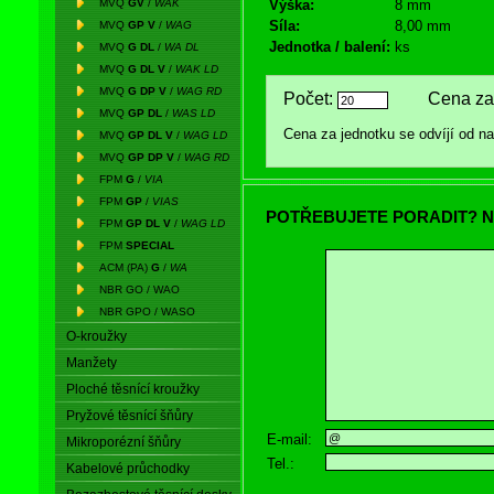
MVQ
GV
/
WAK
Výška:
8 mm
Síla:
8,00 mm
MVQ
GP V
/
WAG
Jednotka / balení:
ks
MVQ
G DL
/
WA DL
MVQ
G DL V
/
WAK LD
MVQ
G DP V
/
WAG RD
Počet:
Cena za 
MVQ
GP DL
/
WAS LD
Cena za jednotku se odvíjí od 
MVQ
GP DL V
/
WAG LD
MVQ
GP DP V
/
WAG RD
FPM
G
/
VIA
FPM
GP
/
VIAS
POTŘEBUJETE PORADIT? N
FPM
GP DL V
/
WAG LD
FPM
SPECIAL
ACM (PA)
G
/
WA
NBR GO / WAO
NBR GPO / WASO
O-kroužky
Manžety
Ploché těsnící kroužky
Pryžové těsnící šňůry
E-mail:
Mikroporézní šňůry
Tel.:
Kabelové průchodky