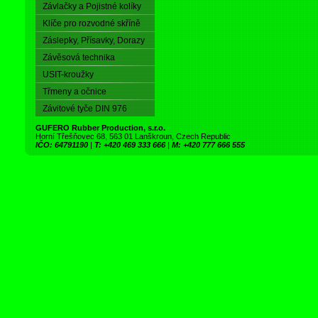
Závlačky a Pojistné kolíky
Klíče pro rozvodné skříně
Záslepky, Přísavky, Dorazy
Závěsová technika
USIT-kroužky
Třmeny a očnice
Závitové tyče DIN 976
GUFERO Rubber Production, s.r.o.
Horní Třešňovec 68, 563 01 Lanškroun, Czech Republic
IČO: 64791190
|
T: +420 469 333 666
|
M: +420 777 666 555