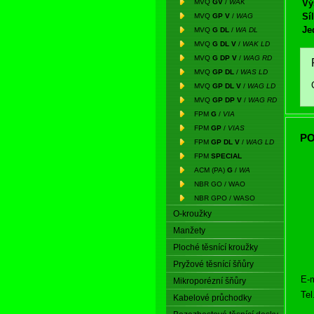
MVQ
GV
/
WAK
Vý
Síl
MVQ
GP V
/
WAG
Je
MVQ
G DL
/
WA DL
MVQ
G DL V
/
WAK LD
MVQ
G DP V
/
WAG RD
MVQ
GP DL
/
WAS LD
MVQ
GP DL V
/
WAG LD
MVQ
GP DP V
/
WAG RD
FPM
G
/
VIA
FPM
GP
/
VIAS
PO
FPM
GP DL V
/
WAG LD
FPM
SPECIAL
ACM (PA)
G
/
WA
NBR GO / WAO
NBR GPO / WASO
O-kroužky
Manžety
Ploché těsnící kroužky
Pryžové těsnící šňůry
E-m
Mikroporézní šňůry
Tel
Kabelové průchodky