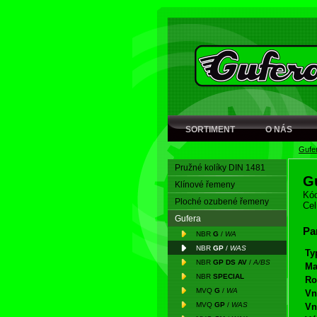
SORTIMENT
O NÁS
Gufe
Pružné kolíky DIN 1481
G
Klínové řemeny
Kód
Ploché ozubené řemeny
Cel
Gufera
Pa
NBR
G
/
WA
NBR
GP
/
WAS
Ty
NBR
GP DS AV
/
A/BS
Ma
NBR
SPECIAL
Ro
MVQ
G
/
WA
Vn
MVQ
GP
/
WAS
Vn