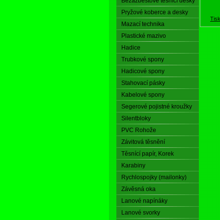
Bezazbestové těsnící desky
Pryžové koberce a desky
Tis
Mazací technika
Plastické mazivo
Hadice
Trubkové spony
Hadicové spony
Stahovací pásky
Kabelové spony
Segerové pojistné kroužky
Silentbloky
PVC Rohože
Závitová těsnění
Těsnící papír, Korek
Karabiny
Rychlospojky (mailonky)
Závěsná oka
Lanové napínáky
Lanové svorky