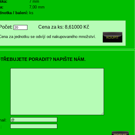
ška:
7 mm
a:
7,00 mm
dnotka / balení:
ks
Počet:
Cena za ks:
8,61000 Kč
Cena za jednotku se odvíjí od nakupovaného množství.
TŘEBUJETE PORADIT? NAPIŠTE NÁM.
ail:
.: