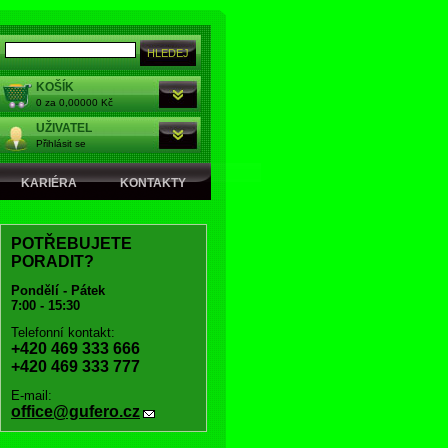
KOŠÍK
0 za 0,00000 Kč
UŽIVATEL
Přihlásit se
KARIÉRA
KONTAKTY
POTŘEBUJETE
PORADIT?
Pondělí - Pátek
7:00 - 15:30
Telefonní kontakt:
+420 469 333 666
+420 469 333 777
E-mail:
office@gufero.cz