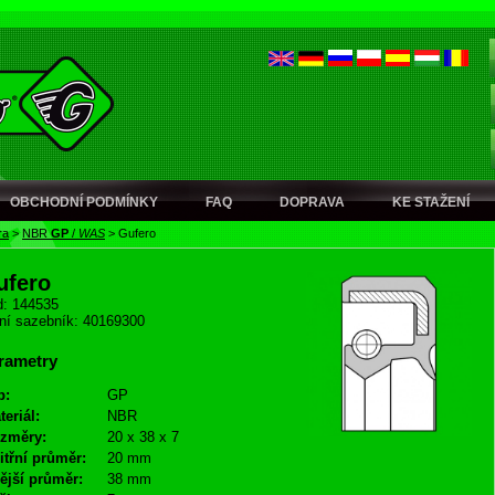
OBCHODNÍ PODMÍNKY
FAQ
DOPRAVA
KE STAŽENÍ
ra
>
NBR
GP
/
WAS
>
Gufero
ufero
: 144535
ní sazebník: 40169300
rametry
p:
GP
teriál:
NBR
změry:
20 x 38 x 7
itřní průměr:
20 mm
ější průměr:
38 mm