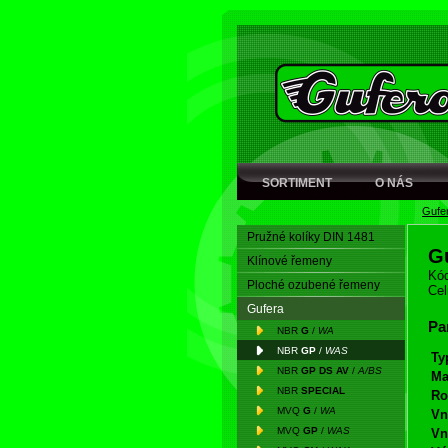
SORTIMENT
O NÁS
Gufe
Pružné kolíky DIN 1481
G
Klínové řemeny
Kód
Ploché ozubené řemeny
Cel
Gufera
Pa
NBR
G
/
WA
NBR
GP
/
WAS
Ty
NBR
GP DS AV
/
A/BS
Ma
NBR
SPECIAL
Ro
MVQ
G
/
WA
Vn
MVQ
GP
/
WAS
Vn