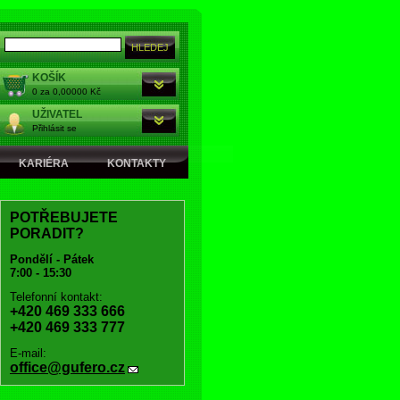
KOŠÍK
0 za 0,00000 Kč
UŽIVATEL
Přihlásit se
KARIÉRA
KONTAKTY
POTŘEBUJETE
PORADIT?
Pondělí - Pátek
7:00 - 15:30
Telefonní kontakt:
+420 469 333 666
+420 469 333 777
E-mail:
office@gufero.cz