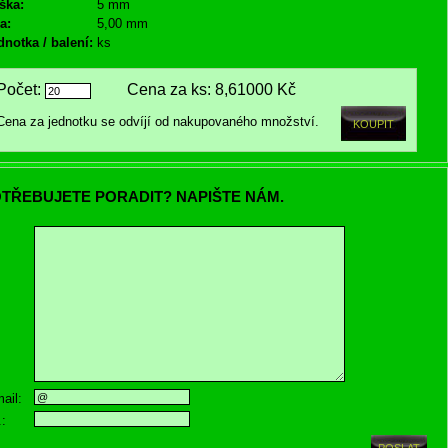
ška:
5 mm
a:
5,00 mm
dnotka / balení:
ks
Počet:
Cena za ks:
8,61000 Kč
Cena za jednotku se odvíjí od nakupovaného množství.
TŘEBUJETE PORADIT? NAPIŠTE NÁM.
ail:
.: