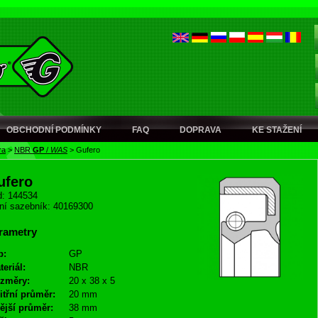
OBCHODNÍ PODMÍNKY
FAQ
DOPRAVA
KE STAŽENÍ
ra
>
NBR
GP
/
WAS
>
Gufero
ufero
: 144534
ní sazebník: 40169300
rametry
p:
GP
teriál:
NBR
změry:
20 x 38 x 5
itřní průměr:
20 mm
ější průměr:
38 mm