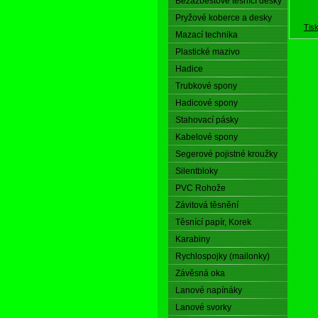
Bezazbestové těsnící desky
Pryžové koberce a desky
Tis
Mazací technika
Plastické mazivo
Hadice
Trubkové spony
Hadicové spony
Stahovací pásky
Kabelové spony
Segerové pojistné kroužky
Silentbloky
PVC Rohože
Závitová těsnění
Těsnící papír, Korek
Karabiny
Rychlospojky (mailonky)
Závěsná oka
Lanové napínáky
Lanové svorky