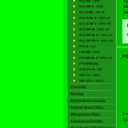
MVQ
GV
/
WAK
Vý
Síl
MVQ
GP V
/
WAG
Je
MVQ
G DL
/
WA DL
MVQ
G DL V
/
WAK LD
MVQ
G DP V
/
WAG RD
MVQ
GP DL
/
WAS LD
MVQ
GP DL V
/
WAG LD
MVQ
GP DP V
/
WAG RD
FPM
G
/
VIA
FPM
GP
/
VIAS
PO
FPM
GP DL V
/
WAG LD
FPM
SPECIAL
ACM (PA)
G
/
WA
NBR GO / WAO
NBR GPO / WASO
O-kroužky
Manžety
Ploché těsnící kroužky
Pryžové těsnící šňůry
E-m
Mikroporézní šňůry
Tel
Kabelové průchodky