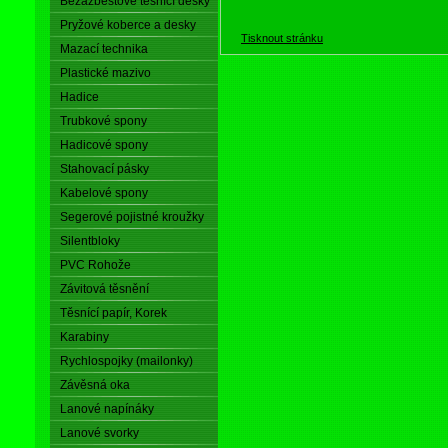
Bezazbestové těsnící desky
Pryžové koberce a desky
Tisknout stránku
Mazací technika
Plastické mazivo
Hadice
Trubkové spony
Hadicové spony
Stahovací pásky
Kabelové spony
Segerové pojistné kroužky
Silentbloky
PVC Rohože
Závitová těsnění
Těsnící papír, Korek
Karabiny
Rychlospojky (mailonky)
Závěsná oka
Lanové napínáky
Lanové svorky