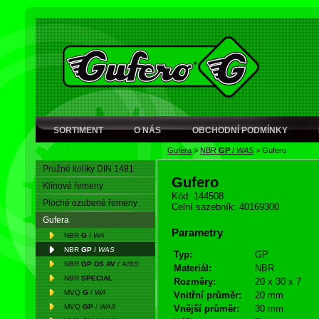
SORTIMENT
O NÁS
OBCHODNÍ PODMÍNKY
Gufera
>
NBR
GP
/
WAS
>
Gufero
Pružné kolíky DIN 1481
Gufero
Klínové řemeny
Kód: 144508
Ploché ozubené řemeny
Celní sazebník: 40169300
Gufera
Parametry
NBR
G
/
WA
NBR
GP
/
WAS
Typ:
GP
NBR
GP DS AV
/
A/BS
Materiál:
NBR
NBR
SPECIAL
Rozměry:
20 x 30 x 7
MVQ
G
/
WA
Vnitřní průměr:
20 mm
MVQ
GP
/
WAS
Vnější průměr:
30 mm