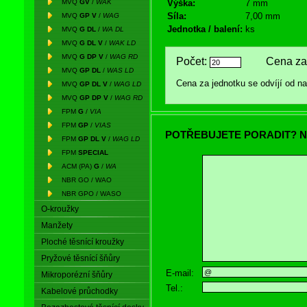
MVQ
GV
/
WAK
Výška:
7 mm
Síla:
7,00 mm
MVQ
GP V
/
WAG
Jednotka / balení:
ks
MVQ
G DL
/
WA DL
MVQ
G DL V
/
WAK LD
MVQ
G DP V
/
WAG RD
Počet:
Cena za 
MVQ
GP DL
/
WAS LD
Cena za jednotku se odvíjí od 
MVQ
GP DL V
/
WAG LD
MVQ
GP DP V
/
WAG RD
FPM
G
/
VIA
FPM
GP
/
VIAS
POTŘEBUJETE PORADIT? N
FPM
GP DL V
/
WAG LD
FPM
SPECIAL
ACM (PA)
G
/
WA
NBR GO / WAO
NBR GPO / WASO
O-kroužky
Manžety
Ploché těsnící kroužky
Pryžové těsnící šňůry
E-mail:
Mikroporézní šňůry
Tel.:
Kabelové průchodky