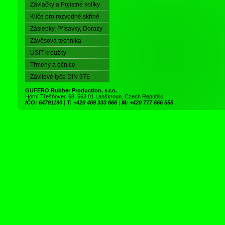
Závlačky a Pojistné kolíky
Klíče pro rozvodné skříně
Záslepky, Přísavky, Dorazy
Závěsová technika
USIT-kroužky
Třmeny a očnice
Závitové tyče DIN 976
GUFERO Rubber Production, s.r.o.
Horní Třešňovec 68, 563 01 Lanškroun, Czech Republic
IČO: 64791190
|
T: +420 469 333 666
|
M: +420 777 666 555