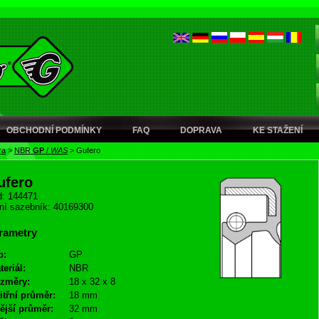
OBCHODNÍ PODMÍNKY
FAQ
DOPRAVA
KE STAŽENÍ
ra
>
NBR
GP
/
WAS
>
Gufero
ufero
: 144471
ní sazebník: 40169300
rametry
p:
GP
teriál:
NBR
změry:
18 x 32 x 8
itřní průměr:
18 mm
ější průměr:
32 mm