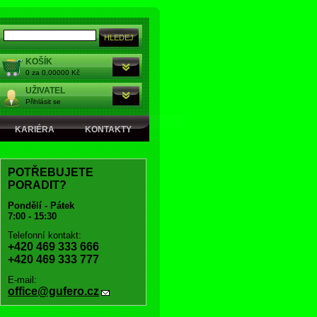
KOŠÍK
0 za 0,00000 Kč
UŽIVATEL
Přihlásit se
KARIÉRA
KONTAKTY
POTŘEBUJETE
PORADIT?
Pondělí - Pátek
7:00 - 15:30
Telefonní kontakt:
+420 469 333 666
+420 469 333 777
E-mail:
office@gufero.cz