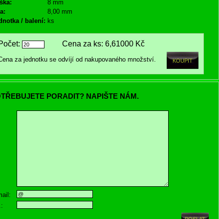
ška:
8 mm
a:
8,00 mm
dnotka / balení:
ks
Počet:
Cena za ks:
6,61000 Kč
Cena za jednotku se odvíjí od nakupovaného množství.
TŘEBUJETE PORADIT? NAPIŠTE NÁM.
ail:
.: