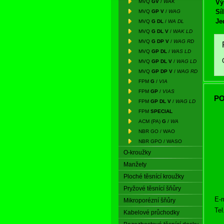
MVQ
GV
/
WAK
Vý
Síl
MVQ
GP V
/
WAG
Je
MVQ
G DL
/
WA DL
MVQ
G DL V
/
WAK LD
MVQ
G DP V
/
WAG RD
MVQ
GP DL
/
WAS LD
MVQ
GP DL V
/
WAG LD
MVQ
GP DP V
/
WAG RD
FPM
G
/
VIA
FPM
GP
/
VIAS
PO
FPM
GP DL V
/
WAG LD
FPM
SPECIAL
ACM (PA)
G
/
WA
NBR GO / WAO
NBR GPO / WASO
O-kroužky
Manžety
Ploché těsnící kroužky
Pryžové těsnící šňůry
E-m
Mikroporézní šňůry
Tel
Kabelové průchodky