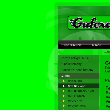
SORTIMENT
O NÁS
Gufe
Pružné kolíky DIN 1481
G
Klínové řemeny
Kód
Ploché ozubené řemeny
Cel
Gufera
Pa
NBR
G
/
WA
NBR
GP
/
WAS
Ty
NBR
GP DS AV
/
A/BS
Ma
NBR
SPECIAL
Ro
MVQ
G
/
WA
Vn
MVQ
GP
/
WAS
Vn