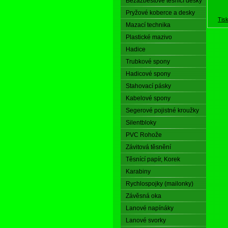
Bezazbestové těsnící desky
Pryžové koberce a desky
Tis
Mazací technika
Plastické mazivo
Hadice
Trubkové spony
Hadicové spony
Stahovací pásky
Kabelové spony
Segerové pojistné kroužky
Silentbloky
PVC Rohože
Závitová těsnění
Těsnící papír, Korek
Karabiny
Rychlospojky (mailonky)
Závěsná oka
Lanové napínáky
Lanové svorky